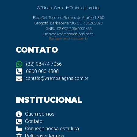
WR Ind. e Com. de Embalagens Ltda
Rua Cel. Teodoro Gomes de Araújo 1.360
Grogotó Barbacena MG CEP: 36202628
CNPJ: 02.692.206/0001-55
Empresa recomendada pelo portal
Barbacenanoticias.com.br
CONTATO
(32) 98474 7056
0800 000 4300
contato@wrembalagens.com.br
INSTITUCIONAL
Quem somos
Contato
Conheça nossa estrutura
Políticas e termos