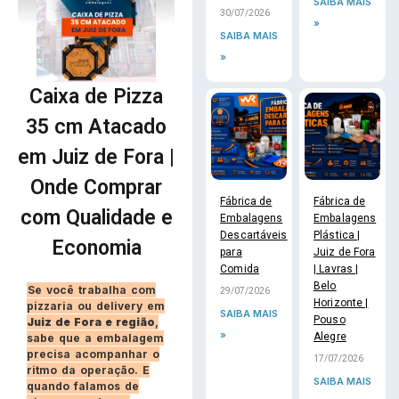
SAIBA MAIS
30/07/2026
»
SAIBA MAIS
»
Caixa de Pizza
35 cm Atacado
em Juiz de Fora |
Onde Comprar
Fábrica de
Fábrica de
com Qualidade e
Embalagens
Embalagens
Descartáveis
Plástica |
Economia
para
Juiz de Fora
Comida
| Lavras |
Belo
Se você trabalha com
29/07/2026
Horizonte |
pizzaria ou delivery em
SAIBA MAIS
Pouso
Juiz de Fora e região
,
»
Alegre
sabe que a embalagem
precisa acompanhar o
17/07/2026
ritmo da operação. E
SAIBA MAIS
quando falamos de