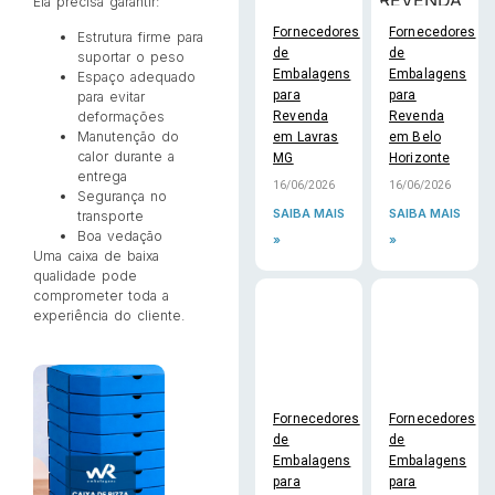
Ela precisa garantir:
Fornecedores
Fornecedores
Estrutura firme para
de
de
suportar o peso
Embalagens
Embalagens
Espaço adequado
para
para
para evitar
Revenda
Revenda
deformações
Manutenção do
em Lavras
em Belo
calor durante a
MG
Horizonte
entrega
16/06/2026
16/06/2026
Segurança no
SAIBA MAIS
SAIBA MAIS
transporte
Boa vedação
»
»
Uma caixa de baixa
qualidade pode
comprometer toda a
experiência do cliente.
Fornecedores
Fornecedores
de
de
Embalagens
Embalagens
para
para