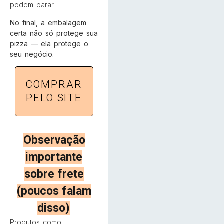
podem parar.
No final, a embalagem
certa não só protege sua
pizza — ela protege o
seu negócio.
COMPRAR
PELO SITE
Observação
importante
sobre frete
(poucos falam
disso)
Produtos como