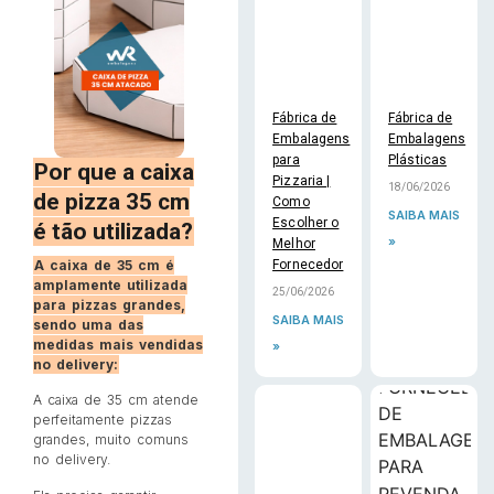
Fábrica de
Fábrica de
Embalagens
Embalagens
para
Plásticas
Por que a caixa
Pizzaria |
18/06/2026
de pizza 35 cm
Como
SAIBA MAIS
Escolher o
é tão utilizada?
»
Melhor
A caixa de 35 cm é
Fornecedor
amplamente utilizada
25/06/2026
para pizzas grandes,
SAIBA MAIS
sendo uma das
medidas mais vendidas
»
no delivery:
A caixa de 35 cm atende
perfeitamente pizzas
grandes, muito comuns
no delivery.