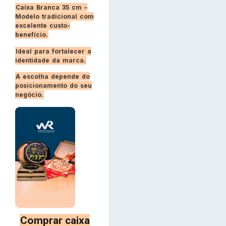
Caixa Branca 35 cm –
Modelo tradicional com
excelente custo-
benefício.
Ideal para fortalecer a
identidade da marca.
A escolha depende do
posicionamento do seu
negócio.
Comprar caixa