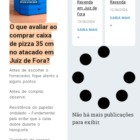
Revenda
Revenda
em Juiz de
12/06/2026
Fora
SAIBA MAIS
13/06/2026
O que avaliar ao
»
SAIBA MAIS
comprar caixa
»
de pizza 35 cm
no atacado em
Juiz de Fora?
Antes de escolher o
fornecedor, fique atento a
alguns pontos:
Antes de comprar,
observe:
Resistência do papelão
ondulado – Fundamental
Não há mais publicações
para evitar que a caixa
para exibir.
dobre durante o
transporte.
Qualidade do encaixe –