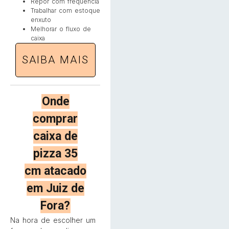
Repor com frequência
Trabalhar com estoque
enxuto
Melhorar o fluxo de
caixa
SAIBA MAIS
Onde
comprar
caixa de
pizza 35
cm atacado
em Juiz de
Fora?
Na hora de escolher um