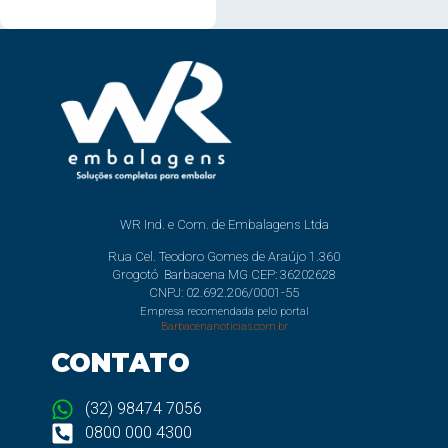
WR Ind. e Com. de Embalagens Ltda
Rua Cel. Teodoro Gomes de Araújo 1.360
Grogotó Barbacena MG CEP: 36202628
CNPJ: 02.692.206/0001-55
Empresa recomendada pelo portal
Barbacenanoticias.com.br
CONTATO
(32) 98474 7056
0800 000 4300