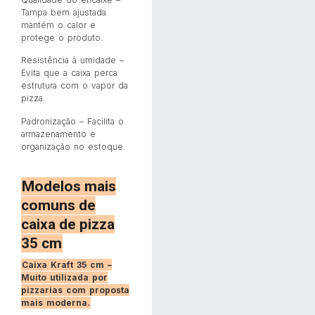
Tampa bem ajustada
mantém o calor e
protege o produto.
Resistência à umidade –
Evita que a caixa perca
estrutura com o vapor da
pizza.
Padronização – Facilita o
armazenamento e
organização no estoque.
Modelos mais
comuns de
caixa de pizza
35 cm
Caixa Kraft 35 cm –
Muito utilizada por
pizzarias com proposta
mais moderna.