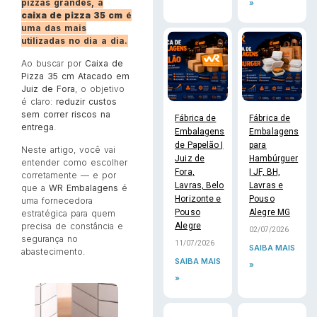
pizzas grandes, a
»
caixa de pizza 35 cm
é
uma das mais
utilizadas no dia a dia.
Ao buscar por
Caixa de
Pizza 35 cm Atacado em
Juiz de Fora
, o objetivo
é claro:
reduzir custos
sem correr riscos na
Fábrica de
Fábrica de
entrega
.
Embalagens
Embalagens
de Papelão |
para
Neste artigo, você vai
Juiz de
Hambúrguer
entender como escolher
Fora,
| JF, BH,
corretamente — e por
Lavras, Belo
Lavras e
que a
WR Embalagens
é
Horizonte e
Pouso
uma fornecedora
Pouso
Alegre MG
estratégica para quem
Alegre
precisa de constância e
02/07/2026
segurança no
11/07/2026
SAIBA MAIS
abastecimento.
SAIBA MAIS
»
»