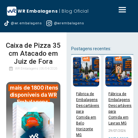
WR Embalagens
| Blog Oficial
@wr.embalagens
@wrembalagens
Caixa de Pizza 35
Postagens recentes:
cm Atacado em
Juiz de Fora
WR Embalagens |
06/04/2026
mais de 1800 ítens
Fábrica de
Fábrica de
disponíveis da WR
Embalagens
Embalagens
Embalagens
Descartáveis
Descartáveis
para
para
Comida em
Comida em
Belo
Lavras MG
Horizonte
29/07/2026
MG