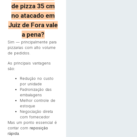
de pizza 35 cm
no atacado em
Juiz de Fora vale
a pena?
Sim — principalmente para
pizzarias com alto volume
de pedidos.
As principais vantagens
são:
Redução no custo
por unidade
Padronização das
embalagens
Melhor controle de
estoque
Negociação direta
com fornecedor
Mas um ponto essencial é
contar com
reposição
rápida
.