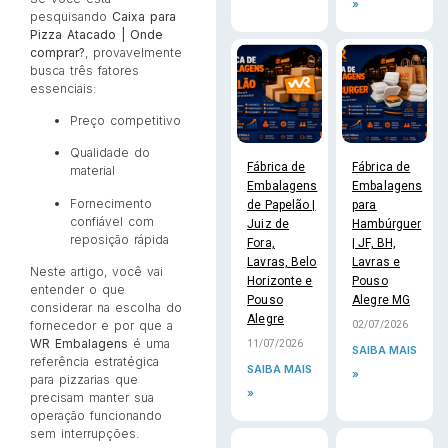
»
pesquisando
Caixa para
Pizza Atacado | Onde
comprar?
, provavelmente
busca três fatores
essenciais:
Preço competitivo
Qualidade do
Fábrica de
Fábrica de
material
Embalagens
Embalagens
Fornecimento
de Papelão |
para
confiável com
Juiz de
Hambúrguer
reposição rápida
Fora,
| JF, BH,
Lavras, Belo
Lavras e
Neste artigo, você vai
Horizonte e
Pouso
entender o que
Pouso
Alegre MG
considerar na escolha do
Alegre
fornecedor e por que a
02/07/2026
WR Embalagens
é uma
11/07/2026
SAIBA MAIS
referência estratégica
SAIBA MAIS
»
para pizzarias que
»
precisam manter sua
operação funcionando
sem interrupções.