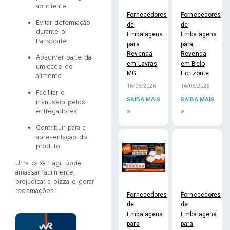
ao cliente
Fornecedores
Fornecedores
Evitar deformação
de
de
durante o
Embalagens
Embalagens
transporte
para
para
Revenda
Revenda
Absorver parte da
em Lavras
em Belo
umidade do
MG
Horizonte
alimento
16/06/2026
16/06/2026
Facilitar o
SAIBA MAIS
SAIBA MAIS
manuseio pelos
entregadores
»
»
Contribuir para a
apresentação do
produto
Uma caixa frágil pode
amassar facilmente,
prejudicar a pizza e gerar
reclamações.
Fornecedores
Fornecedores
de
de
Embalagens
Embalagens
para
para