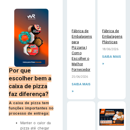
Fábrica de
Fábrica de
Embalagens
Embalagens
para
Plásticas
Pizzaria |
18/06/2026
Como
SAIBA MAIS
Escolher o
»
Melhor
Por que
Fornecedor
escolher bem a
25/06/2026
SAIBA MAIS
caixa de pizza
»
faz diferença?
A caixa de pizza tem
funções importantes no
processo de entrega:
Manter o calor da
pizza até chegar