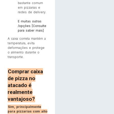
bastante comum
em pizzarias e
redes de delivery.
E muitas outras
/opções [Consulte
para saber mais]
A caixa correta mantém a
temperatura, evita
deformações e protege
o alimento durante o
transporte.
Comprar caixa
de pizza no
atacado é
realmente
vantajoso?
Sim, principalmente
para pizzarias com alto