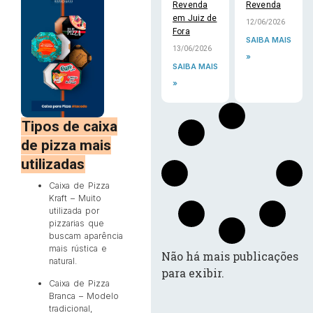
Revenda
Revenda
em Juiz de
12/06/2026
Fora
SAIBA MAIS
13/06/2026
»
SAIBA MAIS
»
Tipos de caixa
de pizza mais
utilizadas
Caixa de Pizza
Kraft – Muito
utilizada por
pizzarias que
buscam aparência
mais rústica e
Não há mais publicações
natural.
para exibir.
Caixa de Pizza
Branca – Modelo
tradicional,