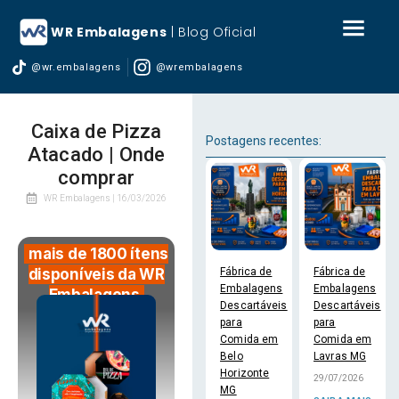
WR Embalagens
| Blog Oficial
@wr.embalagens
@wrembalagens
Caixa de Pizza
Postagens recentes:
Atacado | Onde
comprar
WR Embalagens |
16/03/2026
mais de 1800 ítens
Fábrica de
Fábrica de
disponíveis da WR
Embalagens
Embalagens
Embalagens
Descartáveis
Descartáveis
para
para
Comida em
Comida em
Belo
Lavras MG
Horizonte
29/07/2026
MG