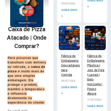
SAIBA MAIS
30/07/2026
»
SAIBA MAIS
»
Caixa de Pizza
Atacado | Onde
Comprar?
Fábrica de
Fábrica de
Para pizzarias que
Embalagens
Embalagens
trabalham com delivery
Descartáveis
Plástica |
ou retirada, a
caixa de
para
Juiz de Fora
pizza
é muito mais do
Comida
| Lavras |
que uma simples
Belo
embalagem. Ela
29/07/2026
Horizonte |
protege o produto,
SAIBA MAIS
mantém a temperatura
Pouso
»
e influencia
Alegre
diretamente na
17/07/2026
experiência do cliente.
SAIBA MAIS
Se você está