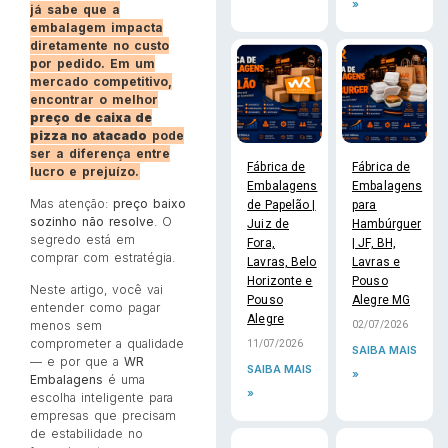
»
já sabe que a
embalagem impacta
diretamente no custo
por pedido. Em um
mercado competitivo,
encontrar o melhor
preço de caixa de
pizza no atacado
pode
ser a diferença entre
Fábrica de
Fábrica de
lucro e prejuízo.
Embalagens
Embalagens
Mas atenção:
preço baixo
de Papelão |
para
sozinho não resolve
. O
Juiz de
Hambúrguer
segredo está em
Fora,
| JF, BH,
comprar com estratégia.
Lavras, Belo
Lavras e
Horizonte e
Pouso
Neste artigo, você vai
Pouso
Alegre MG
entender como pagar
Alegre
menos sem
02/07/2026
comprometer a qualidade
11/07/2026
SAIBA MAIS
— e por que a
WR
SAIBA MAIS
»
Embalagens
é uma
»
escolha inteligente para
empresas que precisam
de estabilidade no