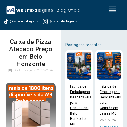
WR Embalagens
| Blog Oficial
@wr.embalagens
@wrembalagens
Caixa de Pizza
Postagens recentes:
Atacado Preço
em Belo
Horizonte
WR Embalagens |
23/03/2026
Fábrica de
Fábrica de
mais de 1800 ítens
Embalagens
Embalagens
disponíveis da WR
Descartáveis
Descartáveis
Embalagens
para
para
Comida em
Comida em
Belo
Lavras MG
Horizonte
29/07/2026
MG