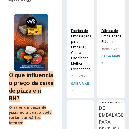
fornecimento.
Fábrica de
Fábrica de
Embalagens
Embalagens
para
Plásticas
Pizzaria |
18/06/2026
Como
SAIBA MAIS
Escolher o
»
Melhor
Fornecedor
O que influencia
25/06/2026
o preço da caixa
SAIBA MAIS
de pizza em
»
BH?
O valor da caixa de
pizza no atacado pode
variar por vários
fatores: