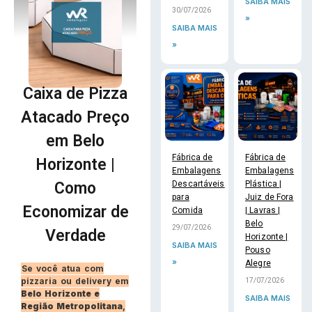
SAIBA MAIS
30/07/2026
»
SAIBA MAIS
»
Caixa de Pizza
Atacado Preço
em Belo
Fábrica de
Fábrica de
Horizonte |
Embalagens
Embalagens
Como
Descartáveis
Plástica |
para
Juiz de Fora
Economizar de
Comida
| Lavras |
Belo
29/07/2026
Verdade
Horizonte |
SAIBA MAIS
Pouso
»
Alegre
Se você atua com
pizzaria ou delivery em
17/07/2026
Belo Horizonte e
SAIBA MAIS
Região Metropolitana
,