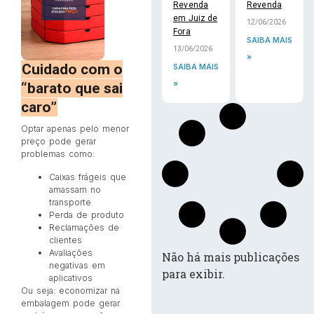
Revenda
Revenda
em Juiz de
12/06/2026
Fora
SAIBA MAIS
13/06/2026
»
Cuidado com o
SAIBA MAIS
»
“barato que sai
caro”
Optar apenas pelo menor
preço pode gerar
problemas como:
Caixas frágeis que
amassam no
transporte
Perda de produto
Reclamações de
clientes
Avaliações
Não há mais publicações
negativas em
para exibir.
aplicativos
Ou seja: economizar na
embalagem pode gerar