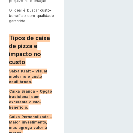
prejuízo na operação.
O ideal é buscar
custo-
benefício com qualidade
garantida
.
Tipos de caixa
de pizza e
impacto no
custo
Saixa Kraft – Visual
moderno e custo
equilibrado.
Caixa Branca – Opção
tradicional com
excelente custo-
benefício.
Caixa Personalizada –
Maior investimento,
mas agrega valor à
marca.