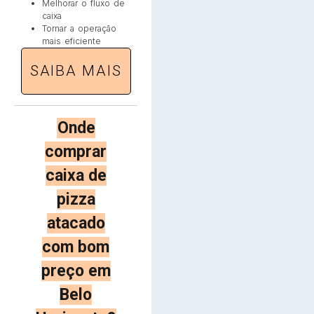
Melhorar o fluxo de
caixa
Tornar a operação
mais eficiente
SAIBA MAIS
Onde
comprar
caixa de
pizza
atacado
com bom
preço em
Belo