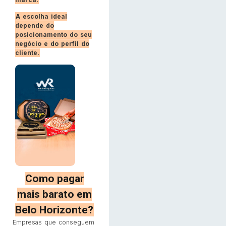
A escolha ideal
depende do
posicionamento do seu
negócio e do perfil do
cliente.
Como pagar
mais barato em
Belo Horizonte?
Empresas que conseguem