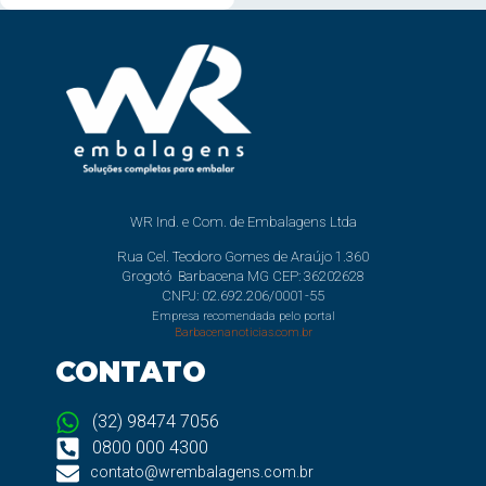
WR Ind. e Com. de Embalagens Ltda
Rua Cel. Teodoro Gomes de Araújo 1.360
Grogotó Barbacena MG CEP: 36202628
CNPJ: 02.692.206/0001-55
Empresa recomendada pelo portal
Barbacenanoticias.com.br
CONTATO
(32) 98474 7056
0800 000 4300
contato@wrembalagens.com.br