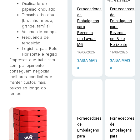
Qualidade do
Fornecedores
Fornecedores
papelão ondulado
Tamanho da caixa
de
de
(brotinho, média,
Embalagens
Embalagens
grande, família)
para
para
Volume de compra
Revenda
Revenda
Frequência de
em Lavras
em Belo
reposição
MG
Horizonte
Logística para Belo
16/06/2026
16/06/2026
Horizonte e região
Empresas que trabalham
SAIBA MAIS
SAIBA MAIS
com planejamento
»
»
conseguem negociar
melhores condições e
manter custos mais
baixos ao longo do
tempo.
Fornecedores
Fornecedores
de
de
Embalagens
Embalagens
para
para