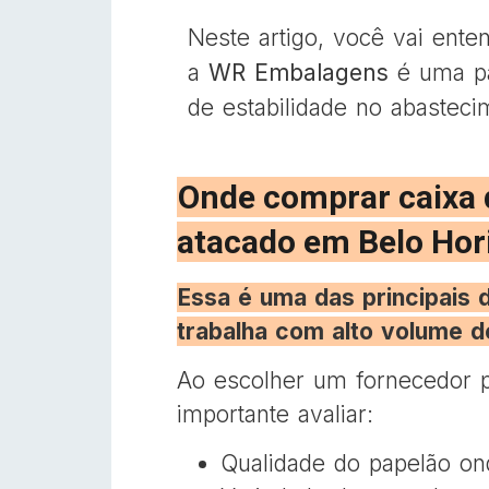
Neste artigo, você vai ent
a
WR Embalagens
é uma pa
de estabilidade no abasteci
Onde comprar caixa 
atacado em Belo Hor
Essa é uma das principais
trabalha com alto volume d
Ao escolher um fornecedor p
importante avaliar:
Qualidade do papelão on