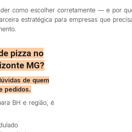
ender como escolher corretamente — e por qu
rceira estratégica para empresas que preci
mento.
de pizza no
izonte MG?
 dúvidas de quem
e pedidos.
ara BH e região, é
dulado