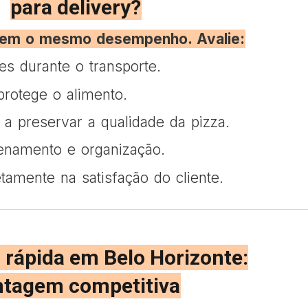
para delivery?
cem o mesmo desempenho. Avalie:
es durante o transporte.
rotege o alimento.
a preservar a qualidade da pizza.
zenamento e organização.
tamente na satisfação do cliente.
 rápida em Belo Horizonte:
ntagem competitiva