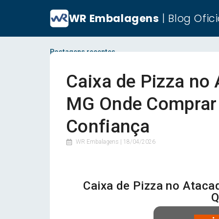
WR Embalagens
| Blog Ofici
Postagens recentes
Caixa de Pizza no
MG Onde Comprar 
Confiança
WR Embalagens |
18/04/2026
Caixa de Pizza no Atac
Q