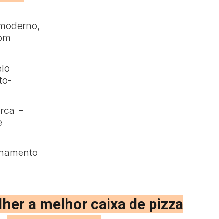
 moderno,
com
lo
to-
rca –
e
onamento
her a melhor caixa de pizza