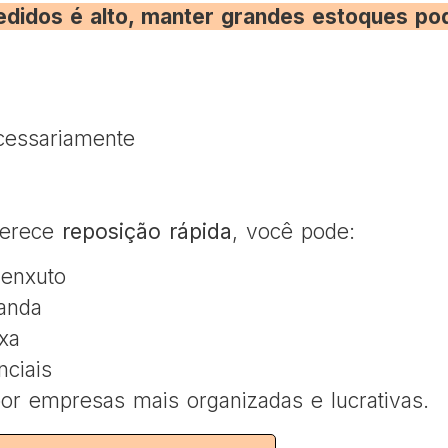
edidos é alto, manter grandes estoques po
cessariamente
ferece
reposição rápida
, você pode:
 enxuto
anda
ixa
ciais
 por empresas mais organizadas e lucrativas.