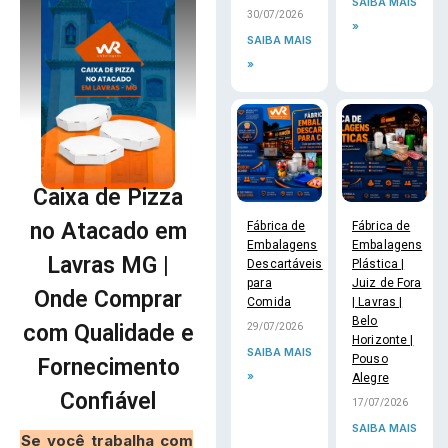
SAIBA MAIS
30/07/2026
»
SAIBA MAIS
»
Caixa de Pizza
no Atacado em
Fábrica de
Fábrica de
Embalagens
Embalagens
Lavras MG |
Descartáveis
Plástica |
para
Juiz de Fora
Onde Comprar
Comida
| Lavras |
Belo
com Qualidade e
29/07/2026
Horizonte |
SAIBA MAIS
Pouso
Fornecimento
»
Alegre
Confiável
17/07/2026
SAIBA MAIS
Se você trabalha com