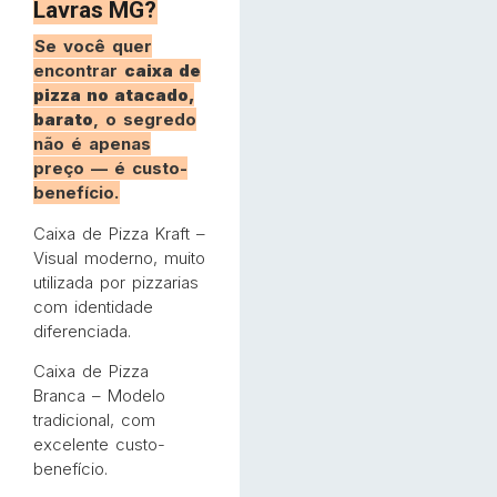
Lavras MG?
Se você quer
encontrar
caixa de
pizza no atacado,
barato
, o segredo
não é apenas
preço — é custo-
benefício.
Caixa de Pizza Kraft –
Visual moderno, muito
utilizada por pizzarias
com identidade
diferenciada.
Caixa de Pizza
Branca – Modelo
tradicional, com
excelente custo-
benefício.