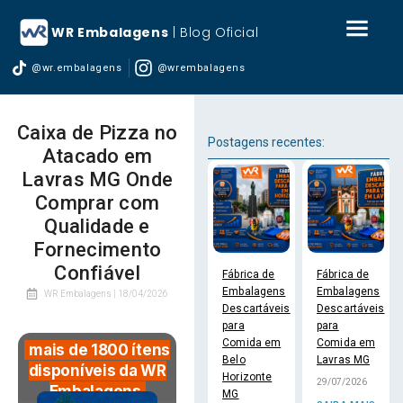
WR Embalagens
| Blog Oficial
@wr.embalagens
@wrembalagens
Caixa de Pizza no
Postagens recentes:
Atacado em
Lavras MG Onde
Comprar com
Qualidade e
Fornecimento
Confiável
Fábrica de
Fábrica de
Embalagens
Embalagens
WR Embalagens |
18/04/2026
Descartáveis
Descartáveis
para
para
Comida em
Comida em
mais de 1800 ítens
Belo
Lavras MG
disponíveis da WR
Horizonte
29/07/2026
Embalagens
MG