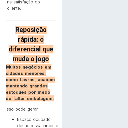
na satisfação do
cliente.
Reposição
rápida: o
diferencial que
muda o jogo
Muitos negócios em
cidades menores,
como Lavras, acabam
mantendo grandes
estoques por medo
de faltar embalagem.
Isso pode gerar:
Espaço ocupado
desnecessariamente