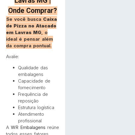
Lavras MG |
Onde Comprar?
Se você busca
Caixa
de Pizza no Atacado
em Lavras MG
, o
ideal é pensar além
da compra pontual.
Avalie:
Qualidade das
embalagens
Capacidade de
fornecimento
Frequência de
reposição
Estrutura logística
Atendimento
profissional
A
WR Embalagens
reúne
todos esses fatores,