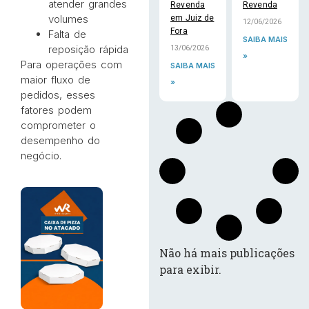
atender grandes
Revenda
Revenda
volumes
em Juiz de
12/06/2026
Fora
Falta de
SAIBA MAIS
reposição rápida
13/06/2026
»
Para operações com
SAIBA MAIS
maior fluxo de
»
pedidos, esses
fatores podem
comprometer o
desempenho do
negócio.
Não há mais publicações
para exibir.