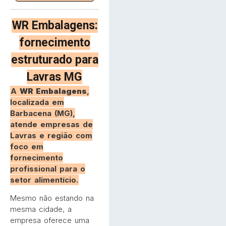
WR Embalagens:
fornecimento
estruturado para
Lavras MG
A
WR Embalagens
,
localizada em
Barbacena (MG),
atende empresas de
Lavras e região com
foco em
fornecimento
profissional para o
setor alimentício.
Mesmo não estando na
mesma cidade, a
empresa oferece uma