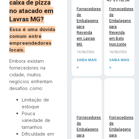
caixa de pizza
Fornecedores
Fornecedores
no atacado em
de
de
Lavras MG?
Embalagens
Embalagens
para
para
Essa é uma dúvida
Revenda
Revenda
comum entre
em Lavras
em Belo
empreendedores
MG
Horizonte
locais.
16/06/2026
16/06/2026
SAIBA MAIS
SAIBA MAIS
Embora existam
fornecedores na
»
»
cidade, muitos
negócios enfrentam
desafios como:
Limitação de
estoque
Pouca
Fornecedores
Fornecedores
variedade de
de
de
tamanhos
Embalagens
Embalagens
Dificuldade em
para
para