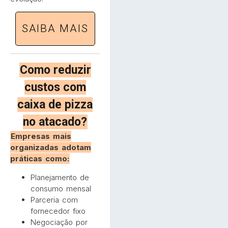
SAIBA MAIS
Como reduzir
custos com
caixa de pizza
no atacado?
Empresas mais
organizadas adotam
práticas como:
Planejamento de
consumo mensal
Parceria com
fornecedor fixo
Negociação por