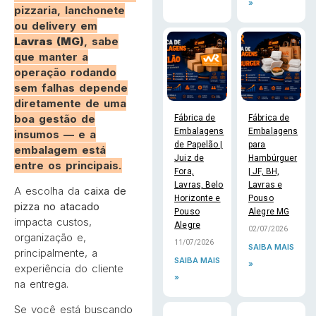
»
pizzaria, lanchonete
ou delivery em
Lavras (MG)
, sabe
que manter a
operação rodando
sem falhas depende
diretamente de uma
boa gestão de
Fábrica de
Fábrica de
Embalagens
Embalagens
insumos — e a
de Papelão |
para
embalagem está
Juiz de
Hambúrguer
entre os principais.
Fora,
| JF, BH,
Lavras, Belo
Lavras e
A escolha da
caixa de
Horizonte e
Pouso
pizza no atacado
Pouso
Alegre MG
impacta custos,
Alegre
02/07/2026
organização e,
11/07/2026
SAIBA MAIS
principalmente, a
SAIBA MAIS
»
experiência do cliente
»
na entrega.
Se você está buscando