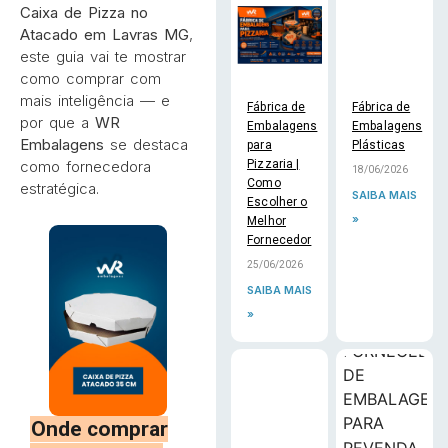
Caixa de Pizza no
Atacado em Lavras MG
,
este guia vai te mostrar
como comprar com
mais inteligência — e
Fábrica de
Fábrica de
por que a
WR
Embalagens
Embalagens
Embalagens
se destaca
para
Plásticas
Pizzaria |
como fornecedora
18/06/2026
Como
estratégica.
SAIBA MAIS
Escolher o
»
Melhor
Fornecedor
25/06/2026
SAIBA MAIS
»
Onde comprar