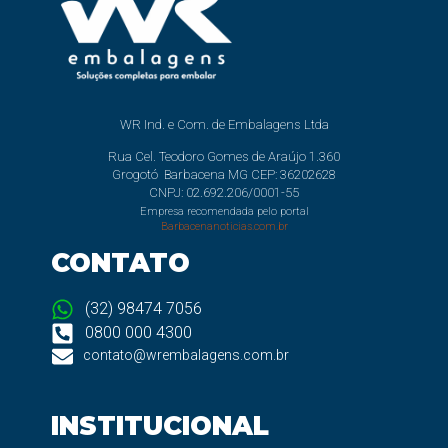
WR Ind. e Com. de Embalagens Ltda
Rua Cel. Teodoro Gomes de Araújo 1.360
Grogotó Barbacena MG CEP: 36202628
CNPJ: 02.692.206/0001-55
Empresa recomendada pelo portal
Barbacenanoticias.com.br
CONTATO
(32) 98474 7056
0800 000 4300
contato@wrembalagens.com.br
INSTITUCIONAL