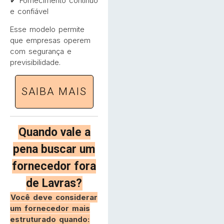
✔ Fornecimento contínuo
e confiável
Esse modelo permite
que empresas operem
com segurança e
previsibilidade.
SAIBA MAIS
Quando vale a
pena buscar um
fornecedor fora
de Lavras?
Você deve considerar
um fornecedor mais
estruturado quando: