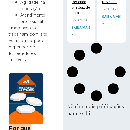
Agilidade na
Revenda
Revenda
em Juiz de
reposição
12/06/2026
Fora
Atendimento
SAIBA MAIS
profissional
13/06/2026
»
Empresas que
SAIBA MAIS
trabalham com alto
»
volume não podem
depender de
fornecedores
instáveis.
Não há mais publicações
para exibir.
Por que