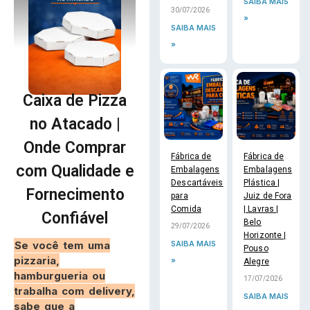
SAIBA MAIS
30/07/2026
»
SAIBA MAIS
»
Caixa de Pizza
no Atacado |
Onde Comprar
Fábrica de
Fábrica de
com Qualidade e
Embalagens
Embalagens
Descartáveis
Plástica |
Fornecimento
para
Juiz de Fora
Comida
| Lavras |
Confiável
Belo
29/07/2026
Horizonte |
Se você tem uma
SAIBA MAIS
Pouso
pizzaria,
»
Alegre
hamburgueria ou
17/07/2026
trabalha com delivery,
SAIBA MAIS
sabe que a