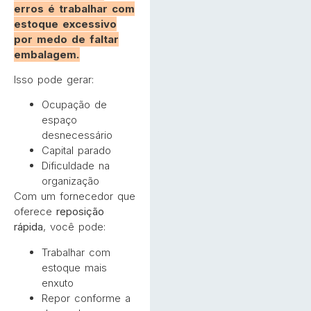
erros é trabalhar com
estoque excessivo
por medo de faltar
embalagem.
Isso pode gerar:
Ocupação de
espaço
desnecessário
Capital parado
Dificuldade na
organização
Com um fornecedor que
oferece
reposição
rápida
, você pode:
Trabalhar com
estoque mais
enxuto
Repor conforme a