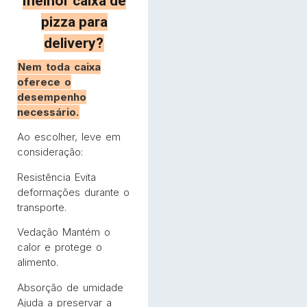
melhor caixa de
pizza para
delivery?
Nem toda caixa
oferece o
desempenho
necessário.
Ao escolher, leve em
consideração:
Resistência Evita
deformações durante o
transporte.
Vedação Mantém o
calor e protege o
alimento.
Absorção de umidade
Ajuda a preservar a