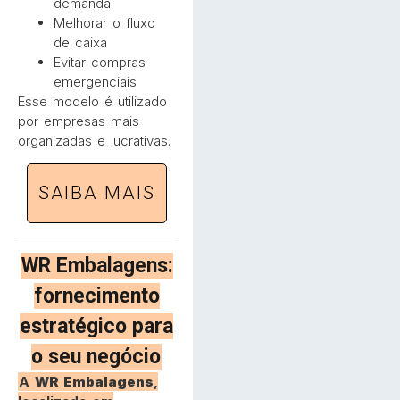
demanda
Melhorar o fluxo
de caixa
Evitar compras
emergenciais
Esse modelo é utilizado
por empresas mais
organizadas e lucrativas.
SAIBA MAIS
WR Embalagens:
fornecimento
estratégico para
o seu negócio
A
WR Embalagens
,