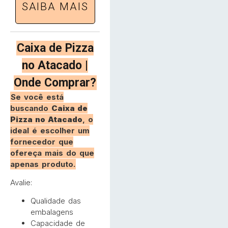
SAIBA MAIS
Caixa de Pizza
no Atacado |
Onde Comprar?
Se você está
buscando
Caixa de
Pizza no Atacado
, o
ideal é escolher um
fornecedor que
ofereça mais do que
apenas produto.
Avalie:
Qualidade das
embalagens
Capacidade de