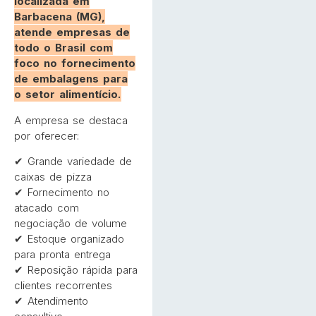
localizada em
Barbacena (MG),
atende empresas de
todo o Brasil com
foco no fornecimento
de embalagens para
o setor alimentício.
A empresa se destaca
por oferecer:
✔ Grande variedade de
caixas de pizza
✔ Fornecimento no
atacado com
negociação de volume
✔ Estoque organizado
para pronta entrega
✔ Reposição rápida para
clientes recorrentes
✔ Atendimento