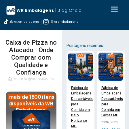
WR Embalagens
| Blog Oficial
@wr.embalagens
@wrembalagens
Caixa de Pizza no
Postagens recentes:
Atacado | Onde
Comprar com
Qualidade e
Confiança
WR Embalagens |
18/04/2026
Fábrica de
Fábrica de
Embalagens
Embalagens
mais de 1800 ítens
Descartáveis
Descartáveis
disponíveis da WR
para
para
Embalagens
Comida em
Comida em
Belo
Lavras MG
Horizonte
29/07/2026
MG