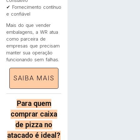
consultivo
✔ Fornecimento contínuo
e confiável
Mais do que vender
embalagens, a WR atua
como parceira de
empresas que precisam
manter sua operação
funcionando sem falhas.
SAIBA MAIS
Para quem
comprar caixa
de pizza no
atacado é ideal?