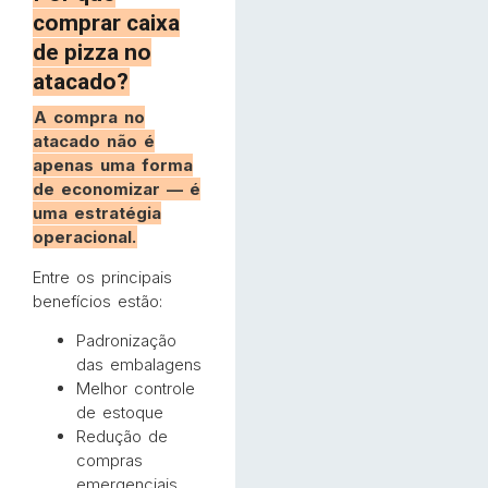
comprar caixa
de pizza no
atacado?
A compra no
atacado não é
apenas uma forma
de economizar — é
uma estratégia
operacional.
Entre os principais
benefícios estão:
Padronização
das embalagens
Melhor controle
de estoque
Redução de
compras
emergenciais