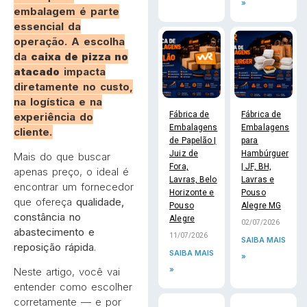
»
embalagem é parte
essencial da
operação. A escolha
da
caixa de pizza no
atacado
impacta
diretamente no custo,
na logística e na
Fábrica de
Fábrica de
experiência do
Embalagens
Embalagens
cliente.
de Papelão |
para
Juiz de
Hambúrguer
Mais do que buscar
Fora,
| JF, BH,
apenas preço, o ideal é
Lavras, Belo
Lavras e
encontrar um fornecedor
Horizonte e
Pouso
que ofereça
qualidade,
Pouso
Alegre MG
constância no
Alegre
02/07/2026
abastecimento e
11/07/2026
SAIBA MAIS
reposição rápida
.
SAIBA MAIS
»
»
Neste artigo, você vai
entender como escolher
corretamente — e por