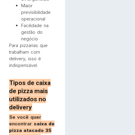
Maior
previsibilidade
operacional
Facilidade na
gestão do
negócio
Para pizzarias que
trabalham com
delivery, isso é
indispensável.
Tipos de caixa
de pizza mais
utilizados no
delivery
Se você quer
encontrar
caixa de
pizza atacado 35