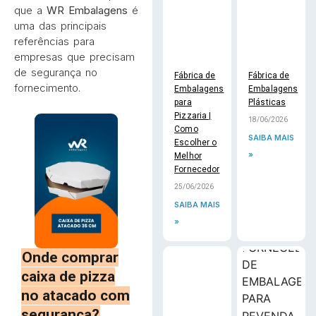
que a
WR Embalagens
é
uma das principais
referências para
empresas que precisam
de segurança no
Fábrica de
Fábrica de
fornecimento.
Embalagens
Embalagens
para
Plásticas
Pizzaria |
18/06/2026
Como
SAIBA MAIS
Escolher o
»
Melhor
Fornecedor
25/06/2026
SAIBA MAIS
»
Onde comprar
caixa de pizza
no atacado com
segurança?