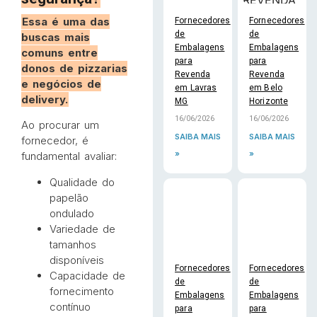
Essa é uma das
Fornecedores
Fornecedores
de
de
buscas mais
Embalagens
Embalagens
comuns entre
para
para
donos de pizzarias
Revenda
Revenda
e negócios de
em Lavras
em Belo
delivery.
MG
Horizonte
16/06/2026
16/06/2026
Ao procurar um
SAIBA MAIS
SAIBA MAIS
fornecedor, é
»
»
fundamental avaliar:
Qualidade do
papelão
ondulado
Variedade de
tamanhos
disponíveis
Fornecedores
Fornecedores
Capacidade de
de
de
fornecimento
Embalagens
Embalagens
contínuo
para
para