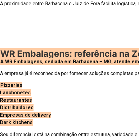
A proximidade entre Barbacena e Juiz de Fora facilita logística, 
WR Embalagens: referência na Z
A WR Embalagens, sediada em Barbacena – MG, atende empr
A empresa já é reconhecida por fornecer soluções completas pa
Pizzarias
Lanchonetes
Restaurantes
Distribuidores
Empresas de delivery
Dark kitchens
Seu diferencial está na combinação entre estrutura, variedade e