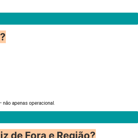
s?
— não apenas operacional.
z de Fora e Região?