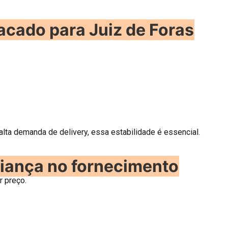
acado para Juiz de Foras
lta demanda de delivery, essa estabilidade é essencial.
iança no fornecimento
 preço.