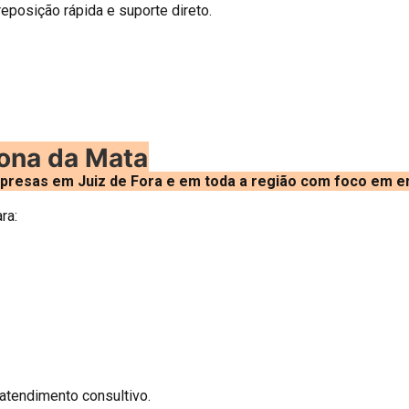
reposição rápida e suporte direto.
ona da Mata
esas em Juiz de Fora e em toda a região com foco em emb
ra:
 atendimento consultivo.