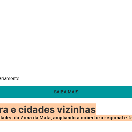
ariamente.
SAIBA MAIS
ra e cidades vizinhas
ades da Zona da Mata, ampliando a cobertura regional e fa