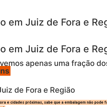
o em Juiz de Fora e Re
o em Juiz de Fora e Re
vemos apenas uma fração d
ens
uiz de Fora e Região
Fora e cidades próximas, sabe que a embalagem não pode fal