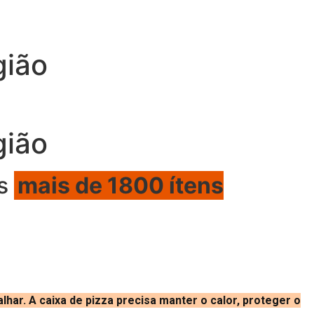
gião
gião
os
mais de 1800 ítens
har. A caixa de pizza precisa manter o calor, proteger o