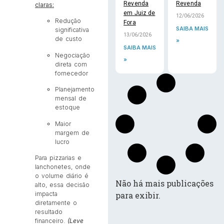
Revenda
Revenda
claras:
em Juiz de
12/06/2026
Redução
Fora
SAIBA MAIS
significativa
13/06/2026
de custo
»
SAIBA MAIS
Negociação
»
direta com
fornecedor
Planejamento
mensal de
estoque
Maior
margem de
lucro
Para pizzarias e
lanchonetes, onde
o volume diário é
Não há mais publicações
alto, essa decisão
para exibir.
impacta
diretamente o
resultado
financeiro.
(Leve