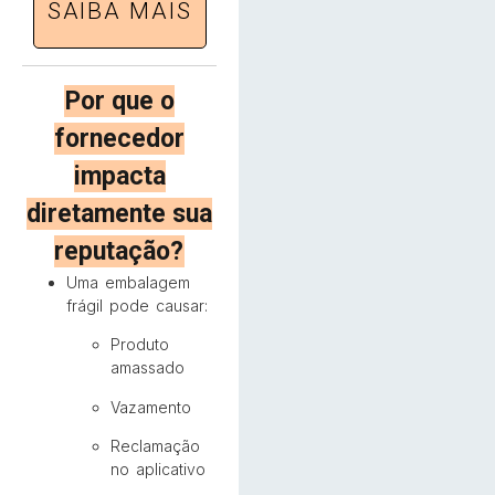
SAIBA MAIS
Por que o
fornecedor
impacta
diretamente sua
reputação?
Uma embalagem
frágil pode causar:
Produto
amassado
Vazamento
Reclamação
no aplicativo