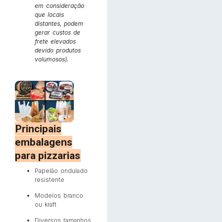
em consideração
que locais
distantes, podem
gerar custos de
frete elevados
devido produtos
volumosos).
Principais
embalagens
para pizzarias
Papelão ondulado
resistente
Modelos branco
ou kraft
Diversos tamanhos