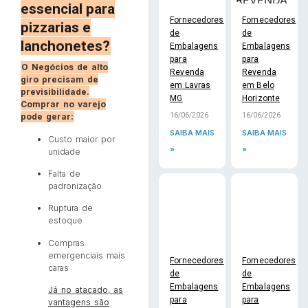
essencial para
Fornecedores
Fornecedores
pizzarias e
de
de
lanchonetes?
Embalagens
Embalagens
para
para
O Negócios de alto
Revenda
Revenda
giro precisam de
em Lavras
em Belo
previsibilidade.
MG
Horizonte
Comprar no varejo
16/06/2026
16/06/2026
pode gerar:
SAIBA MAIS
SAIBA MAIS
Custo maior por
»
»
unidade
Falta de
padronização
Ruptura de
estoque
Compras
emergenciais mais
Fornecedores
Fornecedores
caras
de
de
Embalagens
Embalagens
Já no atacado, as
para
para
vantagens são