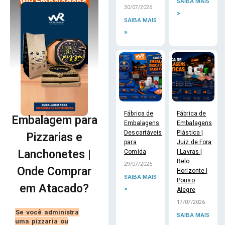
WR Embalagens
SAIBA MAIS
30/07/2026
»
SAIBA MAIS
»
Fábrica de
Fábrica de
Embalagem para
Embalagens
Embalagens
Descartáveis
Plástica |
Pizzarias e
para
Juiz de Fora
Lanchonetes |
Comida
| Lavras |
Belo
29/07/2026
Onde Comprar
Horizonte |
SAIBA MAIS
Pouso
em Atacado?
»
Alegre
17/07/2026
Se você administra
SAIBA MAIS
uma pizzaria ou