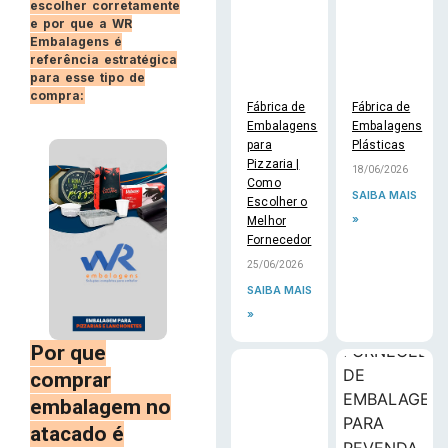
escolher corretamente
e por que a WR
Embalagens é
referência estratégica
para esse tipo de
compra:
Fábrica de
Fábrica de
Embalagens
Embalagens
para
Plásticas
Pizzaria |
18/06/2026
Como
SAIBA MAIS
Escolher o
»
Melhor
Fornecedor
25/06/2026
SAIBA MAIS
»
Por que
comprar
embalagem no
atacado é