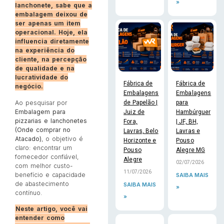
»
lanchonete, sabe que a
embalagem deixou de
ser apenas um item
operacional. Hoje, ela
influencia diretamente
na experiência do
cliente, na percepção
de qualidade e na
lucratividade do
Fábrica de
Fábrica de
negócio.
Embalagens
Embalagens
Ao pesquisar por
de Papelão |
para
Embalagem para
Juiz de
Hambúrguer
pizzarias e lanchonetes
Fora,
| JF, BH,
(Onde comprar no
Lavras, Belo
Lavras e
Atacado)
, o objetivo é
Horizonte e
Pouso
claro: encontrar um
Pouso
Alegre MG
fornecedor confiável,
Alegre
02/07/2026
com melhor custo-
11/07/2026
benefício e capacidade
SAIBA MAIS
de abastecimento
SAIBA MAIS
»
contínuo.
»
Neste artigo, você vai
entender como