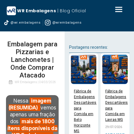
WR Embalagens
| Blog Oficial
@wr.embalagens
@wrembalagens
Embalagem para
Postagens recentes:
Pizzarias e
Lanchonetes |
Onde Comprar
Atacado
WR Embalagens |
04/03/2026
Fábrica de
Fábrica de
Embalagens
Embalagens
Nessa
imagem
Descartáveis
Descartáveis
(RESUMIDA)
vemos
para
para
apenas uma fração
Comida em
Comida em
Belo
Lavras MG
dos
mais de 1800
Horizonte
29/07/2026
ítens disponíveis da
MG