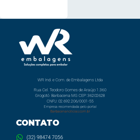
WR Ind. e Com. de Embalagens Ltda
Rua Cel. Teodoro Gomes de Araújo 1.360
Grogotó Barbacena MG CEP: 36202628
CNPJ: 02.692.206/0001-55
Empresa recomendada pelo portal
Barbacenanoticias.com.br
CONTATO
(32) 98474 7056