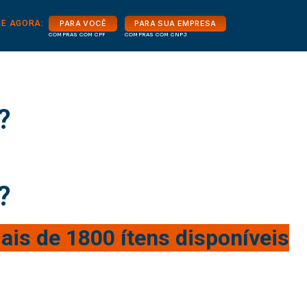
E AGORA:
PARA VOCÊ
PARA SUA EMPRESA
COMPRAS COM CPF
COMPRAS COM CNPJ
?
?
ais de 1800 ítens disponíveis