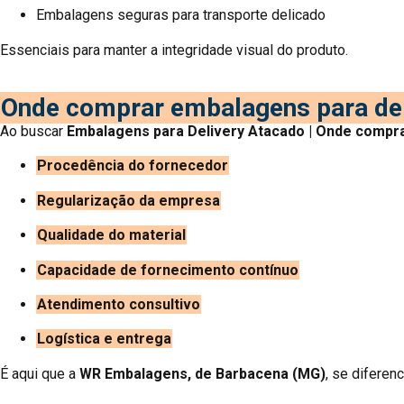
Embalagens seguras para transporte delicado
Essenciais para manter a integridade visual do produto.
Onde comprar embalagens para del
Ao buscar
Embalagens para Delivery Atacado | Onde compr
Procedência do fornecedor
Regularização da empresa
Qualidade do material
Capacidade de fornecimento contínuo
Atendimento consultivo
Logística e entrega
É aqui que a
WR Embalagens, de Barbacena (MG)
, se diferenc