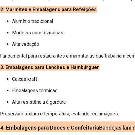
2. Marmitex e Embalagens para Refeições
Alumínio tradicional
Modelos com divisórias
Alta vedação
Fundamental para restaurantes e marmitarias que trabalham co
3. Embalagens para Lanches e Hambúrguer
Caixas kraft
Embalagens térmicas
Alta resistência à gordura
Preservam textura e temperatura, evitando reclamações.
4. Embalagens para Doces e Confeitaria
Bandejas lami