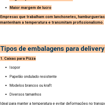
Maior margem de lucro
Empresas que trabalham com lanchonetes, hamburguerias, p
mantenham a temperatura e transmitam profissionalismo.
Tipos de embalagens para deliver
1. Caixas para Pizza
Isopor
Papelão ondulado resistente
Modelos brancos ou kraft
Diversos tamanhos
Ideal para manter a temperatura e evitar deformações no transpo