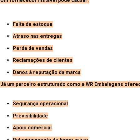
Um fornecedor instável pode causar:
Falta de estoque
Atraso nas entregas
Perda de vendas
Reclamações de clientes
Danos à reputação da marca
Já um parceiro estruturado como a WR Embalagens ofere
Segurança operacional
Previsibilidade
Apoio comercial
Relacionamento de longo prazo