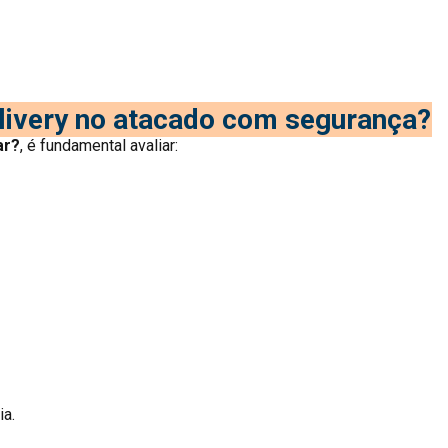
ivery no atacado com segurança?
ar?
, é fundamental avaliar:
ia.