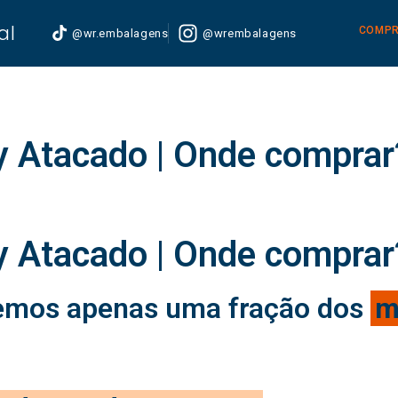
al
COMPR
@wr.embalagens
@wrembalagens
y Atacado | Onde comprar
y Atacado | Onde comprar
emos apenas uma fração dos
m