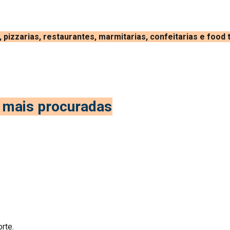
izzarias, restaurantes, marmitarias, confeitarias e food
y mais procuradas
rte.