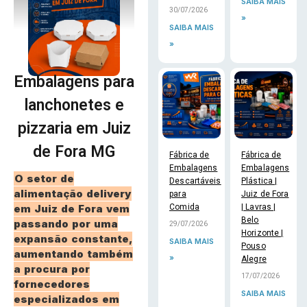
SAIBA MAIS
30/07/2026
»
SAIBA MAIS
»
Embalagens para
lanchonetes e
pizzaria em Juiz
de Fora MG
Fábrica de
Fábrica de
Embalagens
Embalagens
O setor de
Descartáveis
Plástica |
alimentação delivery
para
Juiz de Fora
em
Juiz de Fora
vem
Comida
| Lavras |
Belo
passando por uma
29/07/2026
Horizonte |
expansão constante,
SAIBA MAIS
Pouso
aumentando também
»
Alegre
a procura por
17/07/2026
fornecedores
SAIBA MAIS
especializados em