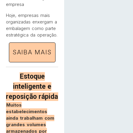
empresa
Hoje, empresas mais
organizadas enxergam a
embalagem como parte
estratégica da operação.
SAIBA MAIS
Estoque
inteligente e
reposição rápida
Muitos
estabelecimentos
ainda trabalham com
grandes volumes
armazenados por