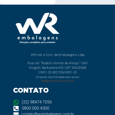
WR Ind. e Com. de Embalagens Ltda
Rua Cel. Teodoro Gomes de Araújo 1.360
Grogotó Barbacena MG CEP: 36202628
CNPJ: 02.692.206/0001-55
Empresa recomendada pelo portal
Barbacenanoticias.com.br
CONTATO
(32) 98474 7056
0800 000 4300
contato@wrembalagens.com.br