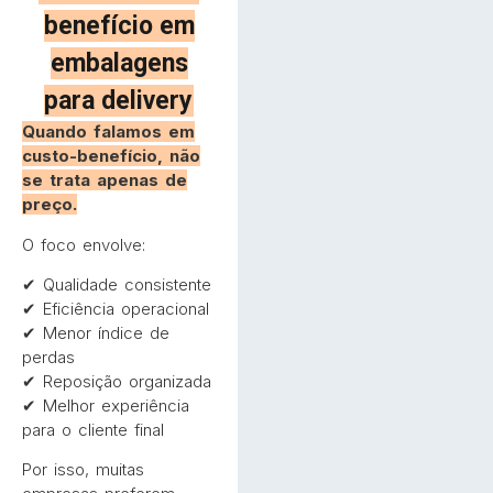
benefício em
embalagens
para delivery
Quando falamos em
custo-benefício, não
se trata apenas de
preço.
O foco envolve:
✔ Qualidade consistente
✔ Eficiência operacional
✔ Menor índice de
perdas
✔ Reposição organizada
✔ Melhor experiência
para o cliente final
Por isso, muitas