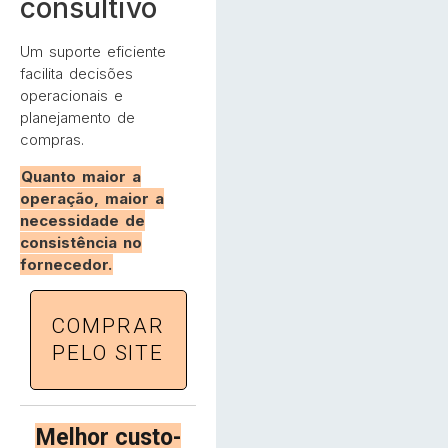
consultivo
Um suporte eficiente
facilita decisões
operacionais e
planejamento de
compras.
Quanto maior a
operação, maior a
necessidade de
consistência no
fornecedor.
COMPRAR
PELO SITE
Melhor custo-