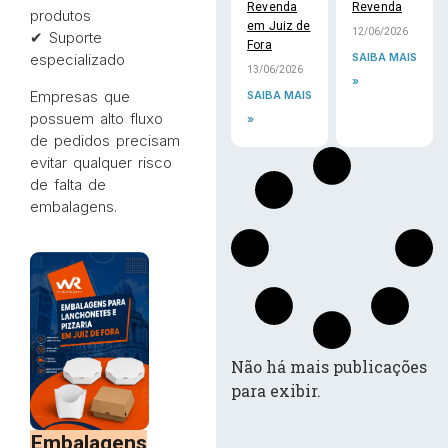
Revenda
Revenda
produtos
em Juiz de
12/06/2026
✔ Suporte
Fora
SAIBA MAIS
especializado
13/06/2026
»
Empresas que
SAIBA MAIS
possuem alto fluxo
»
de pedidos precisam
evitar qualquer risco
de falta de
embalagens.
Não há mais publicações
para exibir.
Embalagens