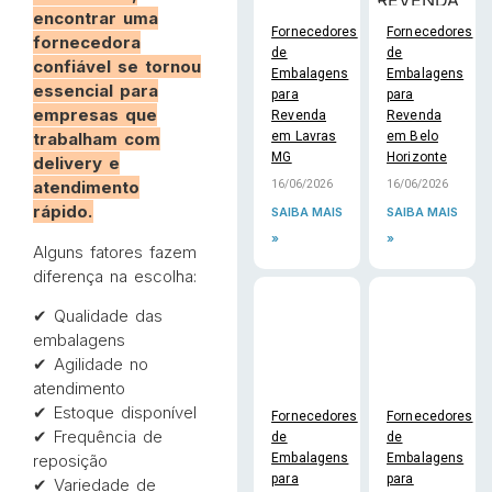
encontrar uma
Fornecedores
Fornecedores
fornecedora
de
de
confiável se tornou
Embalagens
Embalagens
essencial para
para
para
empresas que
Revenda
Revenda
em Lavras
em Belo
trabalham com
MG
Horizonte
delivery e
atendimento
16/06/2026
16/06/2026
rápido.
SAIBA MAIS
SAIBA MAIS
»
»
Alguns fatores fazem
diferença na escolha:
✔ Qualidade das
embalagens
✔ Agilidade no
atendimento
✔ Estoque disponível
Fornecedores
Fornecedores
✔ Frequência de
de
de
Embalagens
Embalagens
reposição
para
para
✔ Variedade de