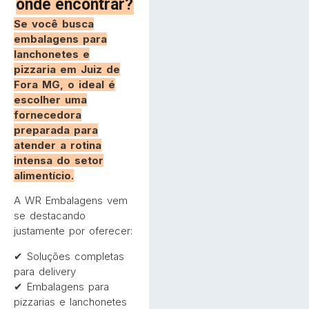
onde encontrar?
Se você busca
embalagens para
lanchonetes e
pizzaria em Juiz de
Fora MG, o ideal é
escolher uma
fornecedora
preparada para
atender a rotina
intensa do setor
alimentício.
A WR Embalagens vem
se destacando
justamente por oferecer:
✔ Soluções completas
para delivery
✔ Embalagens para
pizzarias e lanchonetes