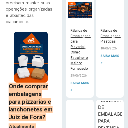
precisam manter suas
operações organizadas
e abastecidas
diariamente.
Fábrica de
Fábrica de
Embalagens
Embalagens
para
Plásticas
Pizzaria |
18/06/2026
Como
SAIBA MAIS
Escolher o
»
Melhor
Fornecedor
25/06/2026
SAIBA MAIS
Onde comprar
»
embalagens
para pizzarias e
lanchonetes em
Juiz de Fora?
Atualmente,