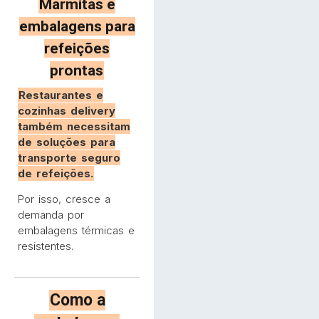
Marmitas e
embalagens para
refeições
prontas
Restaurantes e
cozinhas delivery
também necessitam
de soluções para
transporte seguro
de refeições.
Por isso, cresce a
demanda por
embalagens térmicas e
resistentes.
Como a