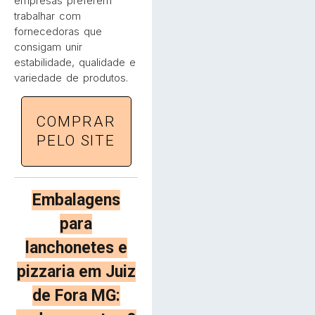
empresas preferem
trabalhar com
fornecedoras que
consigam unir
estabilidade, qualidade e
variedade de produtos.
COMPRAR
PELO SITE
Embalagens
para
lanchonetes e
pizzaria em Juiz
de Fora MG: