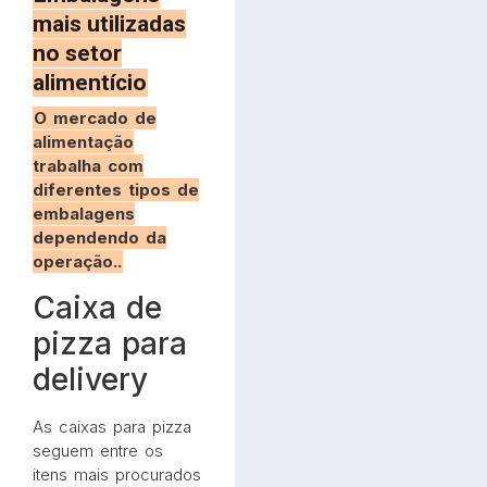
mais utilizadas
no setor
alimentício
O mercado de
alimentação
trabalha com
diferentes tipos de
embalagens
dependendo da
operação..
Caixa de
pizza para
delivery
As caixas para pizza
seguem entre os
itens mais procurados