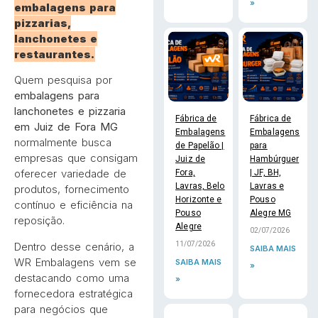
»
embalagens para
pizzarias,
lanchonetes e
restaurantes.
Quem pesquisa por
embalagens para
lanchonetes e pizzaria
Fábrica de
Fábrica de
em Juiz de Fora MG
Embalagens
Embalagens
normalmente busca
de Papelão |
para
empresas que consigam
Juiz de
Hambúrguer
oferecer variedade de
Fora,
| JF, BH,
Lavras, Belo
Lavras e
produtos, fornecimento
Horizonte e
Pouso
contínuo e eficiência na
Pouso
Alegre MG
reposição.
Alegre
02/07/2026
Dentro desse cenário, a
11/07/2026
SAIBA MAIS
WR Embalagens vem se
SAIBA MAIS
»
destacando como uma
»
fornecedora estratégica
para negócios que