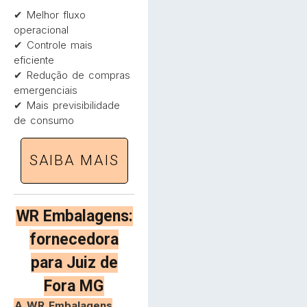
✔ Melhor fluxo
operacional
✔ Controle mais
eficiente
✔ Redução de compras
emergenciais
✔ Mais previsibilidade
de consumo
SAIBA MAIS
WR Embalagens:
fornecedora
para Juiz de
Fora MG
A WR Embalagens