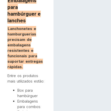
Embalagens
para
hambúrguer e
lanches
Lanchonetes e
hamburguerias
precisam de
embalagens
resistentes e
funcionais para
suportar entregas
rápidas.
Entre os produtos
mais utilizados estão:
Box para
hambúrguer
Embalagens
para combos