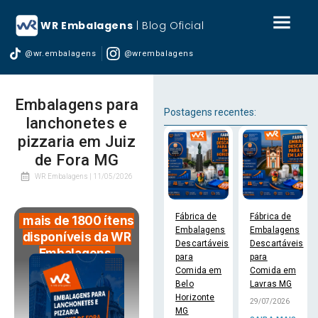
WR Embalagens
| Blog Oficial
@wr.embalagens
@wrembalagens
Embalagens para
Postagens recentes:
lanchonetes e
pizzaria em Juiz
de Fora MG
WR Embalagens |
11/05/2026
Fábrica de
Fábrica de
mais de 1800 ítens
Embalagens
Embalagens
disponíveis da WR
Descartáveis
Descartáveis
Embalagens
para
para
Comida em
Comida em
Belo
Lavras MG
Horizonte
29/07/2026
MG