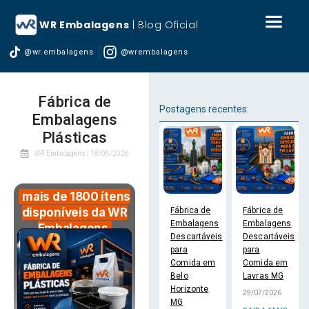
WR Embalagens
| Blog Oficial
@wr.embalagens
@wrembalagens
Fábrica de
Postagens recentes:
Embalagens
Plásticas
WR Embalagens |
18/06/2026
mais de 1800 ítens
Fábrica de
Fábrica de
disponíveis da WR
Embalagens
Embalagens
Embalagens
Descartáveis
Descartáveis
para
para
Comida em
Comida em
Belo
Lavras MG
Horizonte
29/07/2026
MG