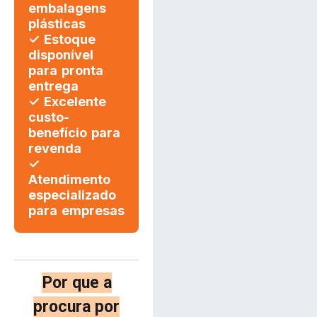
embalagens
plásticas
✓ Estoque
disponível
para pronta
entrega
✓ Excelente
custo-
benefício para
revenda
✓
Atendimento
especializado
para empresas
Por que a
procura por