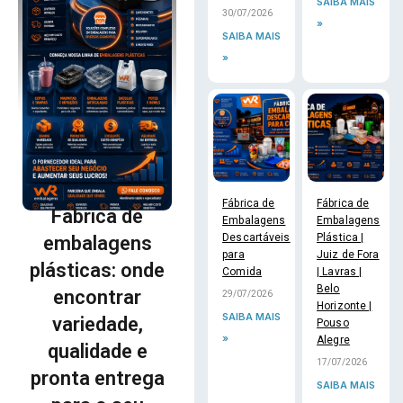
SAIBA MAIS
30/07/2026
»
SAIBA MAIS
»
Fábrica de
Fábrica de
Fábrica de
Embalagens
Embalagens
Descartáveis
Plástica |
embalagens
para
Juiz de Fora
plásticas: onde
Comida
| Lavras |
Belo
encontrar
29/07/2026
Horizonte |
SAIBA MAIS
variedade,
Pouso
»
Alegre
qualidade e
17/07/2026
pronta entrega
SAIBA MAIS