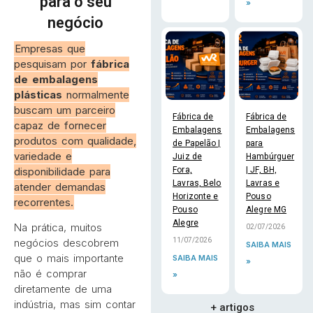
para o seu
»
negócio
Empresas que
pesquisam por
fábrica
de embalagens
plásticas
normalmente
buscam um parceiro
Fábrica de
Fábrica de
capaz de fornecer
Embalagens
Embalagens
produtos com qualidade,
de Papelão |
para
variedade e
Juiz de
Hambúrguer
disponibilidade para
Fora,
| JF, BH,
Lavras, Belo
Lavras e
atender demandas
Horizonte e
Pouso
recorrentes.
Pouso
Alegre MG
Alegre
Na prática, muitos
02/07/2026
11/07/2026
negócios descobrem
SAIBA MAIS
que o mais importante
SAIBA MAIS
»
não é comprar
»
diretamente de uma
indústria, mas sim contar
+ artigos