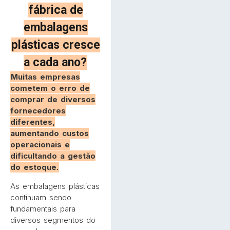
fábrica de
embalagens
plásticas cresce
a cada ano?
Muitas empresas
cometem o erro de
comprar de diversos
fornecedores
diferentes,
aumentando custos
operacionais e
dificultando a gestão
do estoque.
As embalagens plásticas
continuam sendo
fundamentais para
diversos segmentos do