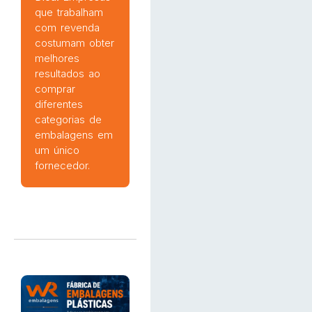
que trabalham
com revenda
costumam obter
melhores
resultados ao
comprar
diferentes
categorias de
embalagens em
um único
fornecedor.