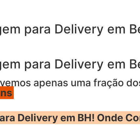
em para Delivery em Be
em para Delivery em Be
vemos apenas uma fração d
ens
ra Delivery em BH! Onde Co