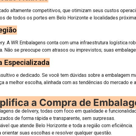
acado altamente competitivos, que otimizam seus custos operac
s de todos os portes em Belo Horizonte e localidades próxima
egião
ery. A WR Embalagens conta com uma infraestrutura logística rob
a. Não se preocupe com atrasos ou imprevistos; suas embalagen
a Especializada
sultivo e dedicado. Se você tem dúvidas sobre a embalagem ma
 a melhor escolha, alinhada com as tendências do mercado e as
lifica a Compra de Embalag
ens de delivery, todas com foco em qualidade e funcionalida
ados de forma rápida e transparente, sem surpresas.
vel que atende Belo Horizonte e toda a região com eficiência.
 orientar suas escolhas e resolver qualquer questão.