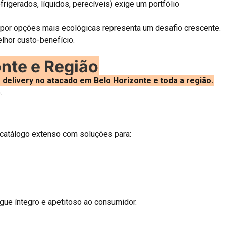
igerados, líquidos, perecíveis) exige um portfólio
por opções mais ecológicas representa um desafio crescente.
lhor custo-benefício.
nte e Região
delivery no atacado em Belo Horizonte e toda a região.
.
atálogo extenso com soluções para:
ue íntegro e apetitoso ao consumidor.