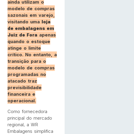
ainda utilizam o
modelo de compras
sazonais em varejo,
visitando uma
loja
de embalagens em
Juiz de Fora
apenas
quando o estoque
atinge o limite
crítico. No entanto, a
transição para o
modelo de compras
programadas no
atacado traz
previsibilidade
financeira e
operacional.
Como fornecedora
principal do mercado
regional, a WR
Embalagens simplifica