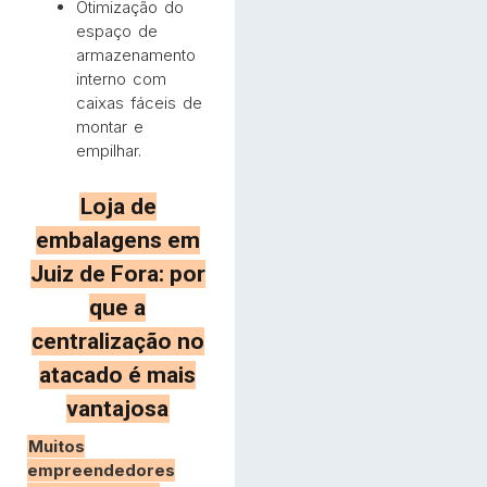
Otimização do
espaço de
armazenamento
interno com
caixas fáceis de
montar e
empilhar.
Loja de
embalagens em
Juiz de Fora: por
que a
centralização no
atacado é mais
vantajosa
Muitos
empreendedores