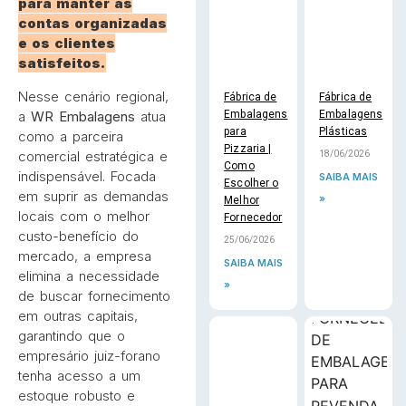
para manter as
contas organizadas
e os clientes
satisfeitos.
Nesse cenário regional,
Fábrica de
Fábrica de
a
WR Embalagens
atua
Embalagens
Embalagens
para
Plásticas
como a parceira
Pizzaria |
comercial estratégica e
18/06/2026
Como
indispensável. Focada
SAIBA MAIS
Escolher o
em suprir as demandas
»
Melhor
locais com o melhor
Fornecedor
custo-benefício do
25/06/2026
mercado, a empresa
SAIBA MAIS
elimina a necessidade
»
de buscar fornecimento
em outras capitais,
garantindo que o
empresário juiz-forano
tenha acesso a um
estoque robusto e