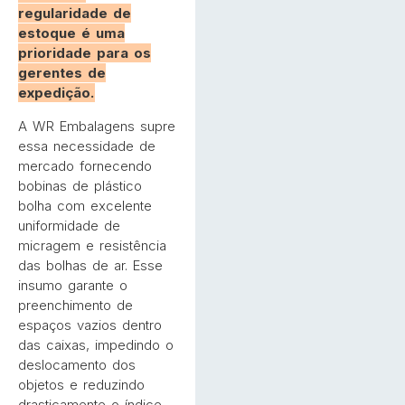
regularidade de
estoque é uma
prioridade para os
gerentes de
expedição.
A WR Embalagens supre
essa necessidade de
mercado fornecendo
bobinas de plástico
bolha com excelente
uniformidade de
micragem e resistência
das bolhas de ar. Esse
insumo garante o
preenchimento de
espaços vazios dentro
das caixas, impedindo o
deslocamento dos
objetos e reduzindo
drasticamente o índice