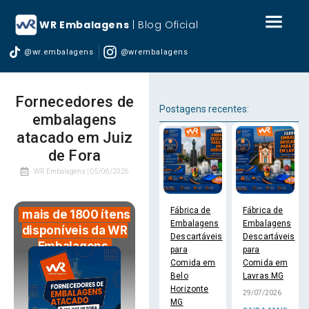
WR Embalagens
| Blog Oficial
@wr.embalagens
@wrembalagens
Fornecedores de
Postagens recentes:
embalagens
atacado em Juiz
de Fora
WR Embalagens |
05/06/2026
Fábrica de
Fábrica de
mais de 1800 ítens
Embalagens
Embalagens
disponíveis da WR
Descartáveis
Descartáveis
Embalagens
para
para
Comida em
Comida em
Belo
Lavras MG
Horizonte
29/07/2026
MG