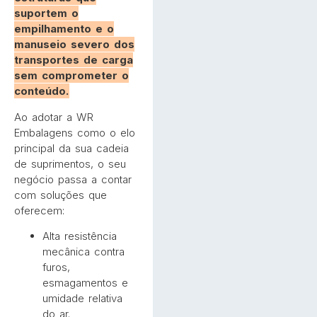
suportem o
empilhamento e o
manuseio severo dos
transportes de carga
sem comprometer o
conteúdo.
Ao adotar a WR
Embalagens como o elo
principal da sua cadeia
de suprimentos, o seu
negócio passa a contar
com soluções que
oferecem:
Alta resistência
mecânica contra
furos,
esmagamentos e
umidade relativa
do ar.