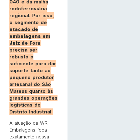
040 e da malha
rodoferroviária
regional. Por isso,
o segmento de
atacado de
embalagens em
Juiz de Fora
precisa ser
robusto o
suficiente para dar
suporte tanto ao
pequeno produtor
artesanal do São
Mateus quanto às
grandes operações
logísticas do
Distrito Industrial.
A atuação da WR
Embalagens foca
exatamente nessa