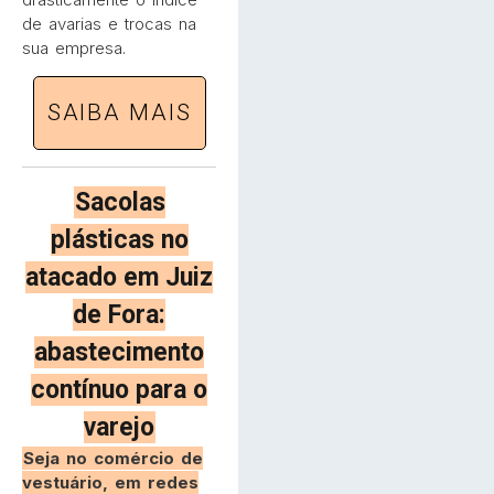
de avarias e trocas na
sua empresa.
SAIBA MAIS
Sacolas
plásticas no
atacado em Juiz
de Fora:
abastecimento
contínuo para o
varejo
Seja no comércio de
vestuário, em redes