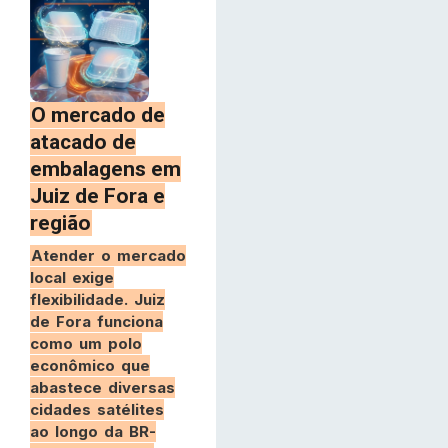
O mercado de
atacado de
embalagens em
Juiz de Fora e
região
Atender o mercado
local exige
flexibilidade. Juiz
de Fora funciona
como um polo
econômico que
abastece diversas
cidades satélites
ao longo da BR-