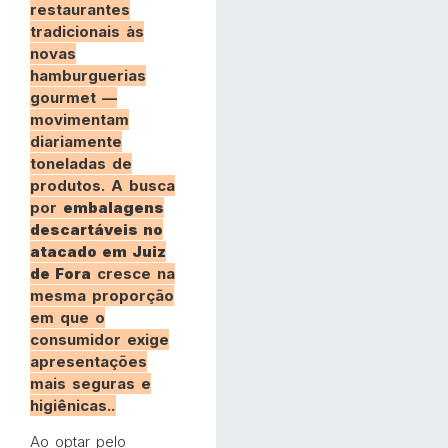
restaurantes
tradicionais às
novas
hamburguerias
gourmet —
movimentam
diariamente
toneladas de
produtos. A busca
por
embalagens
descartáveis no
atacado em Juiz
de Fora
cresce na
mesma proporção
em que o
consumidor exige
apresentações
mais seguras e
higiênicas..
Ao optar pelo