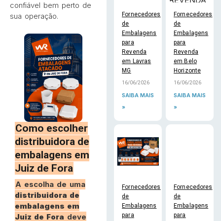
confiável bem perto de
Fornecedores
Fornecedores
sua operação.
de
de
Embalagens
Embalagens
para
para
Revenda
Revenda
em Lavras
em Belo
MG
Horizonte
16/06/2026
16/06/2026
SAIBA MAIS
SAIBA MAIS
»
»
Como escolher
distribuidora de
embalagens em
Juiz de Fora
A escolha de uma
Fornecedores
Fornecedores
distribuidora de
de
de
embalagens em
Embalagens
Embalagens
para
para
Juiz de Fora
deve