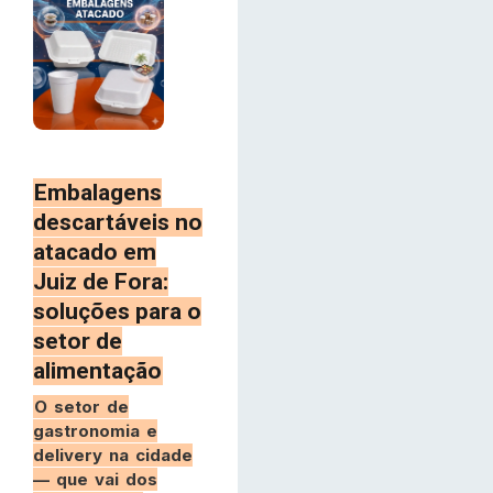
Embalagens
descartáveis no
atacado em
Juiz de Fora:
soluções para o
setor de
alimentação
O setor de
gastronomia e
delivery na cidade
— que vai dos