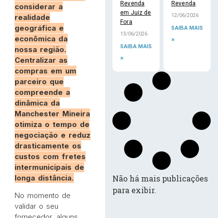
Revenda
Revenda
considerar a
em Juiz de
realidade
12/06/2026
Fora
geográfica e
SAIBA MAIS
13/06/2026
econômica da
»
SAIBA MAIS
nossa região.
»
Centralizar as
compras em um
parceiro que
compreende a
dinâmica da
Manchester Mineira
otimiza o tempo de
negociação e reduz
drasticamente os
custos com fretes
intermunicipais de
longa distância.
Não há mais publicações
para exibir.
No momento de
validar o seu
fornecedor, alguns