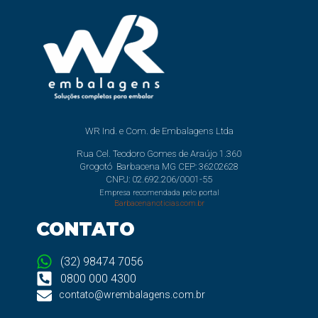
WR Ind. e Com. de Embalagens Ltda
Rua Cel. Teodoro Gomes de Araújo 1.360
Grogotó Barbacena MG CEP: 36202628
CNPJ: 02.692.206/0001-55
Empresa recomendada pelo portal
Barbacenanoticias.com.br
CONTATO
(32) 98474 7056
0800 000 4300
contato@wrembalagens.com.br