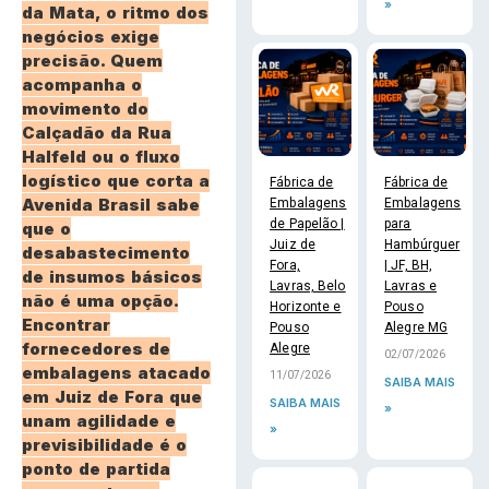
»
da Mata, o ritmo dos
negócios exige
precisão. Quem
acompanha o
movimento do
Calçadão da Rua
Halfeld ou o fluxo
logístico que corta a
Fábrica de
Fábrica de
Avenida Brasil sabe
Embalagens
Embalagens
de Papelão |
para
que o
Juiz de
Hambúrguer
desabastecimento
Fora,
| JF, BH,
de insumos básicos
Lavras, Belo
Lavras e
não é uma opção.
Horizonte e
Pouso
Encontrar
Pouso
Alegre MG
fornecedores de
Alegre
02/07/2026
embalagens atacado
11/07/2026
SAIBA MAIS
em Juiz de Fora
que
SAIBA MAIS
»
unam agilidade e
»
previsibilidade é o
ponto de partida