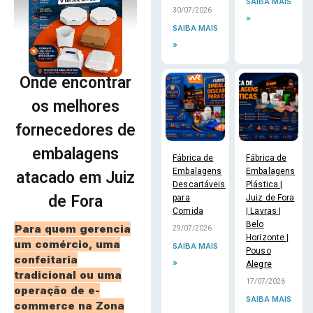
SAIBA MAIS
30/07/2026
»
SAIBA MAIS
»
Onde encontrar
os melhores
fornecedores de
embalagens
Fábrica de
Fábrica de
Embalagens
Embalagens
atacado em Juiz
Descartáveis
Plástica |
de Fora
para
Juiz de Fora
Comida
| Lavras |
Belo
Para quem gerencia
29/07/2026
Horizonte |
um comércio, uma
SAIBA MAIS
Pouso
confeitaria
»
Alegre
tradicional ou uma
17/07/2026
operação de e-
SAIBA MAIS
commerce na Zona