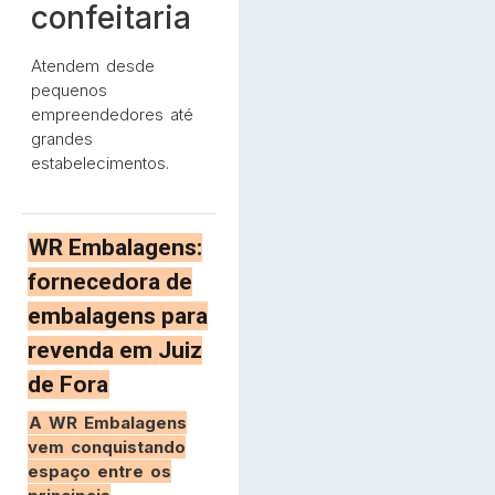
confeitaria
Atendem desde
pequenos
empreendedores até
grandes
estabelecimentos.
WR Embalagens:
fornecedora de
embalagens para
revenda em Juiz
de Fora
A WR Embalagens
vem conquistando
espaço entre os