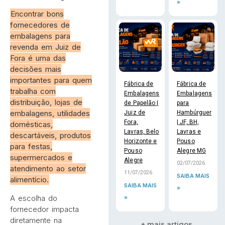
»
Encontrar bons
fornecedores de
embalagens para
revenda em Juiz de
Fora é uma das
decisões mais
importantes para quem
Fábrica de
Fábrica de
trabalha com
Embalagens
Embalagens
distribuição, lojas de
de Papelão |
para
embalagens, utilidades
Juiz de
Hambúrguer
Fora,
| JF, BH,
domésticas,
Lavras, Belo
Lavras e
descartáveis, produtos
Horizonte e
Pouso
para festas,
Pouso
Alegre MG
supermercados e
Alegre
02/07/2026
atendimento ao setor
11/07/2026
SAIBA MAIS
alimentício.
SAIBA MAIS
»
A escolha do
»
fornecedor impacta
diretamente na
+ mais artigos