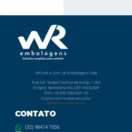
WR Ind. e Com. de Embalagens Ltda
Rua Cel. Teodoro Gomes de Araújo 1.360
Grogotó Barbacena MG CEP: 36202628
CNPJ: 02.692.206/0001-55
Empresa recomendada pelo portal
Barbacenanoticias.com.br
CONTATO
(32) 98474 7056