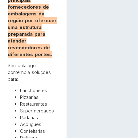
principais
fornecedores de
embalagens da
região por oferecer
uma estrutura
preparada para
atender
revendedores de
diferentes portes.
Seu catálogo
contempla soluções
para:
Lanchonetes
Pizzarias
Restaurantes
Supermercados
Padarias
Açougues
Confeitarias
Delivery