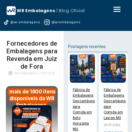
WR Embalagens
| Blog Oficial
@wr.embalagens
@wrembalagens
Fornecedores de
Postagens recentes:
Embalagens para
Revenda em Juiz
de Fora
WR Embalagens |
13/06/2026
Fábrica de
Fábrica de
mais de 1800 ítens
Embalagens
Embalagens
disponíveis da WR
Descartáveis
Descartáveis
Embalagens
para
para
Comida em
Comida em
Belo
Lavras MG
Horizonte
29/07/2026
MG