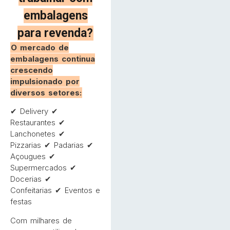
embalagens
para revenda?
O mercado de
embalagens continua
crescendo
impulsionado por
diversos setores:
✔ Delivery ✔
Restaurantes ✔
Lanchonetes ✔
Pizzarias ✔ Padarias ✔
Açougues ✔
Supermercados ✔
Docerias ✔
Confeitarias ✔ Eventos e
festas
Com milhares de