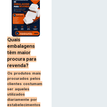
Quais
embalagens
têm maior
procura para
revenda?
Os produtos mais
procurados pelos
clientes costumam
ser aqueles
utilizados
diariamente por
estabelecimentos