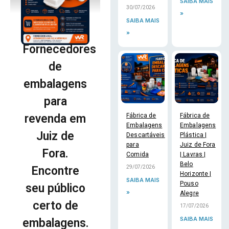
SAIBA MAIS
30/07/2026
»
SAIBA MAIS
»
Fornecedores
de
embalagens
para
Fábrica de
Fábrica de
revenda em
Embalagens
Embalagens
Juiz de
Descartáveis
Plástica |
para
Juiz de Fora
Fora.
Comida
| Lavras |
Belo
29/07/2026
Encontre
Horizonte |
SAIBA MAIS
Pouso
seu público
»
Alegre
certo de
17/07/2026
SAIBA MAIS
embalagens.