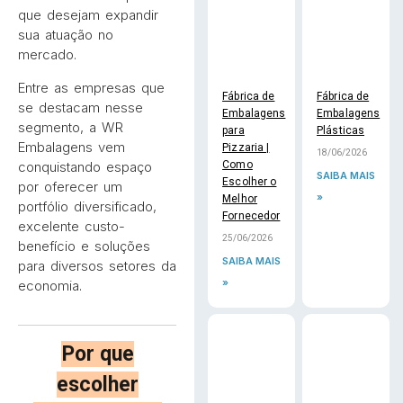
que desejam expandir
sua atuação no
mercado.
Entre as empresas que
Fábrica de
Fábrica de
se destacam nesse
Embalagens
Embalagens
segmento, a WR
para
Plásticas
Embalagens vem
Pizzaria |
18/06/2026
conquistando espaço
Como
SAIBA MAIS
Escolher o
por oferecer um
»
Melhor
portfólio diversificado,
Fornecedor
excelente custo-
25/06/2026
benefício e soluções
SAIBA MAIS
para diversos setores da
»
economia.
Por que
escolher