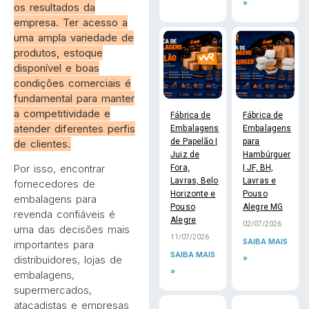
»
os resultados da
empresa. Ter acesso a
uma ampla variedade de
produtos, estoque
disponível e boas
condições comerciais é
fundamental para manter
a competitividade e
Fábrica de
Fábrica de
atender diferentes perfis
Embalagens
Embalagens
de Papelão |
para
de clientes.
Juiz de
Hambúrguer
Por isso, encontrar
Fora,
| JF, BH,
Lavras, Belo
Lavras e
fornecedores de
Horizonte e
Pouso
embalagens para
Pouso
Alegre MG
revenda confiáveis é
Alegre
02/07/2026
uma das decisões mais
11/07/2026
SAIBA MAIS
importantes para
SAIBA MAIS
»
distribuidores, lojas de
»
embalagens,
supermercados,
atacadistas e empresas