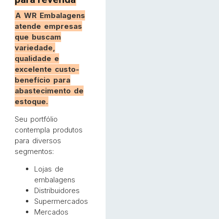
A WR Embalagens
atende empresas
que buscam
variedade,
qualidade e
excelente custo-
benefício para
abastecimento de
estoque.
Seu portfólio
contempla produtos
para diversos
segmentos:
Lojas de
embalagens
Distribuidores
Supermercados
Mercados