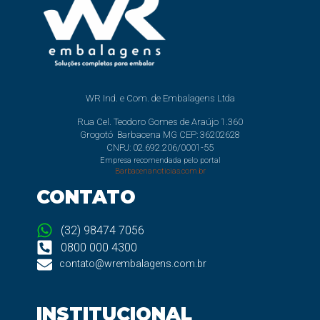
WR Ind. e Com. de Embalagens Ltda
Rua Cel. Teodoro Gomes de Araújo 1.360
Grogotó Barbacena MG CEP: 36202628
CNPJ: 02.692.206/0001-55
Empresa recomendada pelo portal
Barbacenanoticias.com.br
CONTATO
(32) 98474 7056
0800 000 4300
contato@wrembalagens.com.br
INSTITUCIONAL