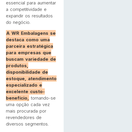
essencial para aumentar
a competitividade e
expandir os resultados
do negócio.
A WR Embalagens se
destaca como uma
parceira estratégica
para empresas que
buscam variedade de
produtos,
disponibilidade de
estoque, atendimento
especializado e
excelente custo-
benefício,
tornando-se
uma opção cada vez
mais procurada por
revendedores de
diversos segmentos.