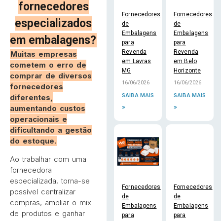
fornecedores
Fornecedores
Fornecedores
especializados
de
de
Embalagens
Embalagens
em embalagens?
para
para
Revenda
Revenda
Muitas empresas
em Lavras
em Belo
cometem o erro de
MG
Horizonte
comprar de diversos
16/06/2026
16/06/2026
fornecedores
SAIBA MAIS
SAIBA MAIS
diferentes,
»
»
aumentando custos
operacionais e
dificultando a gestão
do estoque.
Ao trabalhar com uma
fornecedora
especializada, torna-se
Fornecedores
Fornecedores
possível centralizar
de
de
compras, ampliar o mix
Embalagens
Embalagens
de produtos e ganhar
para
para