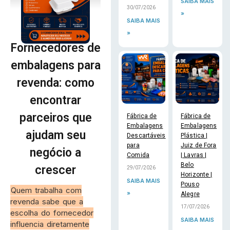
SAIBA MAIS
30/07/2026
»
SAIBA MAIS
»
Fornecedores de
embalagens para
revenda: como
encontrar
parceiros que
Fábrica de
Fábrica de
Embalagens
Embalagens
ajudam seu
Descartáveis
Plástica |
para
Juiz de Fora
negócio a
Comida
| Lavras |
Belo
crescer
29/07/2026
Horizonte |
SAIBA MAIS
Pouso
Quem trabalha com
»
Alegre
revenda sabe que a
17/07/2026
escolha do fornecedor
SAIBA MAIS
influencia diretamente