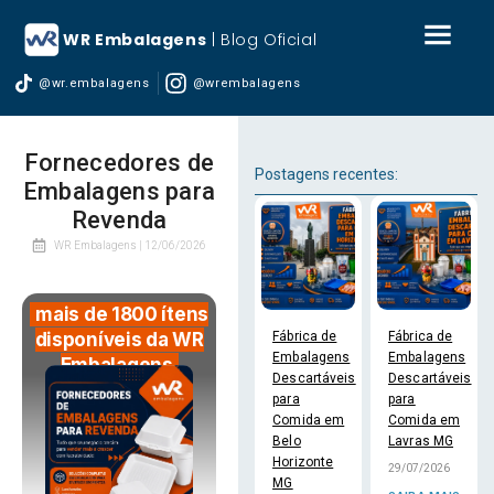
WR Embalagens
| Blog Oficial
@wr.embalagens
@wrembalagens
Fornecedores de
Postagens recentes:
Embalagens para
Revenda
WR Embalagens |
12/06/2026
mais de 1800 ítens
Fábrica de
Fábrica de
disponíveis da WR
Embalagens
Embalagens
Embalagens
Descartáveis
Descartáveis
para
para
Comida em
Comida em
Belo
Lavras MG
Horizonte
29/07/2026
MG