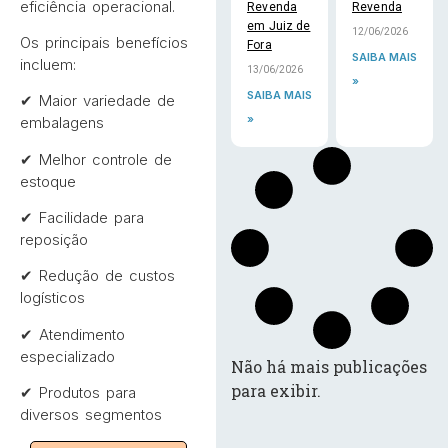
eficiência operacional.
Revenda
Revenda
em Juiz de
12/06/2026
Os principais benefícios
Fora
SAIBA MAIS
incluem:
13/06/2026
»
SAIBA MAIS
✔ Maior variedade de
»
embalagens
✔ Melhor controle de
estoque
✔ Facilidade para
reposição
✔ Redução de custos
logísticos
✔ Atendimento
especializado
Não há mais publicações
para exibir.
✔ Produtos para
diversos segmentos