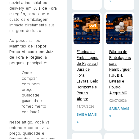
»
cozinha industrial ou
delivery em
Juiz de Fora
e região
, sabe que o
custo da embalagem
impacta diretamente sua
margem de lucro.
Ao pesquisar por
Marmitex de Isopor
Preço Atacado em Juiz
Fábrica de
Fábrica de
de Fora e Região
, a
Embalagens
Embalagens
pergunta principal é:
de Papelão |
para
Juiz de
Hambúrguer
Onde
Fora,
| JF, BH,
comprar
Lavras, Belo
Lavras e
com bom
Horizonte e
Pouso
preço,
Pouso
Alegre MG
qualidade
Alegre
garantida e
02/07/2026
fornecimento
11/07/2026
SAIBA MAIS
contínuo?
SAIBA MAIS
»
»
Neste artigo, você vai
entender como avaliar
preço, qualidade e
fornecedor — e por que