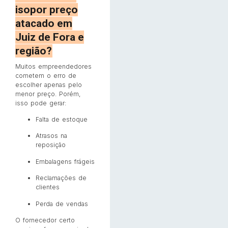
isopor preço
atacado em
Juiz de Fora e
região?
Muitos empreendedores
cometem o erro de
escolher apenas pelo
menor preço. Porém,
isso pode gerar:
Falta de estoque
Atrasos na
reposição
Embalagens frágeis
Reclamações de
clientes
Perda de vendas
O fornecedor certo