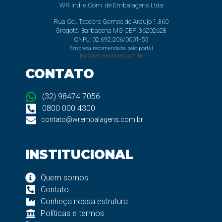
WR Ind. e Com. de Embalagens Ltda
Rua Cel. Teodoro Gomes de Araújo 1.360
Grogotó Barbacena MG CEP: 36202628
CNPJ: 02.692.206/0001-55
Empresa recomendada pelo portal
Barbacenanoticias.com.br
CONTATO
(32) 98474 7056
0800 000 4300
contato@wrembalagens.com.br
INSTITUCIONAL
Quem somos
Contato
Conheça nossa estrutura
Políticas e termos