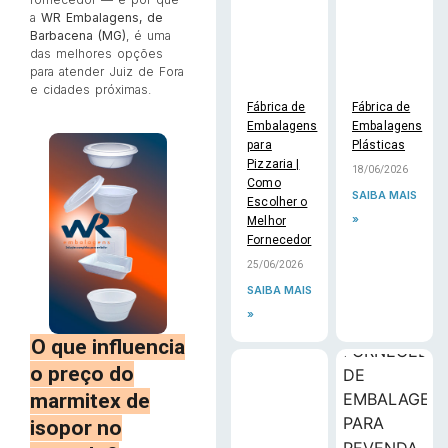
a
WR Embalagens, de
Barbacena (MG)
, é uma
das melhores opções
para atender Juiz de Fora
e cidades próximas.
Fábrica de
Fábrica de
Embalagens
Embalagens
para
Plásticas
Pizzaria |
18/06/2026
Como
SAIBA MAIS
Escolher o
»
Melhor
Fornecedor
25/06/2026
SAIBA MAIS
»
O que influencia
o preço do
marmitex de
isopor no