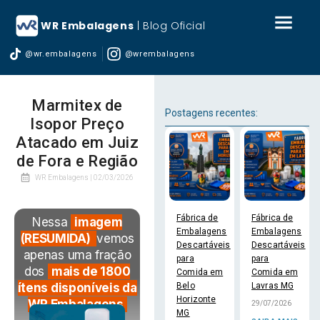
WR Embalagens
| Blog Oficial
@wr.embalagens
@wrembalagens
Marmitex de
Postagens recentes:
Isopor Preço
Atacado em Juiz
de Fora e Região
WR Embalagens |
02/03/2026
Fábrica de
Fábrica de
Nessa
imagem
Embalagens
Embalagens
(RESUMIDA)
vemos
Descartáveis
Descartáveis
apenas uma fração
para
para
dos
mais de 1800
Comida em
Comida em
Belo
Lavras MG
ítens disponíveis da
Horizonte
WR Embalagens
29/07/2026
MG