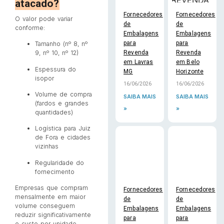
atacado?
Fornecedores
Fornecedores
O valor pode variar
de
de
conforme:
Embalagens
Embalagens
para
para
Tamanho (nº 8, nº
Revenda
Revenda
9, nº 10, nº 12)
em Lavras
em Belo
Espessura do
MG
Horizonte
isopor
16/06/2026
16/06/2026
Volume de compra
SAIBA MAIS
SAIBA MAIS
(fardos e grandes
»
»
quantidades)
Logística para Juiz
de Fora e cidades
vizinhas
Regularidade do
fornecimento
Empresas que compram
Fornecedores
Fornecedores
mensalmente em maior
de
de
volume conseguem
Embalagens
Embalagens
reduzir significativamente
para
para
o custo por unidade.