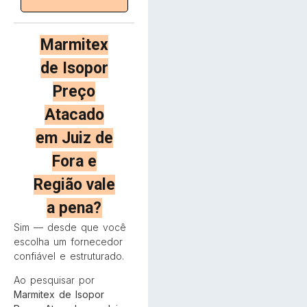
Marmitex
de Isopor
Preço
Atacado
em Juiz de
Fora e
Região vale
a pena?
Sim — desde que você
escolha um fornecedor
confiável e estruturado.
Ao pesquisar por
Marmitex de Isopor