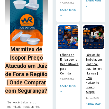
SAIBA MAIS
30/07/2026
»
SAIBA MAIS
»
Marmitex de
Fábrica de
Fábrica de
Isopor Preço
Embalagens
Embalagens
Descartáveis
Plástica |
Atacado em Juiz
para
Juiz de Fora
de Fora e Região
Comida
| Lavras |
Belo
29/07/2026
| Onde Comprar
Horizonte |
SAIBA MAIS
Pouso
com Segurança?
»
Alegre
17/07/2026
Se você trabalha com
SAIBA MAIS
marmitaria, restaurante,