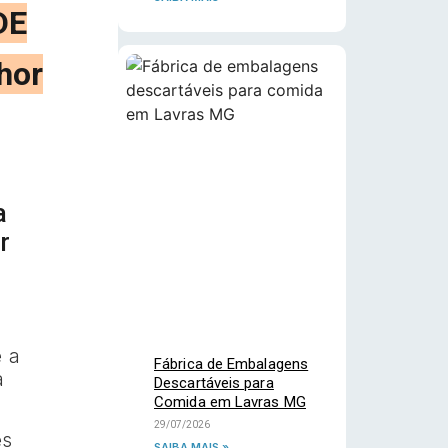
DE
hor
a
r
e a
Fábrica de Embalagens
a
Descartáveis para
Comida em Lavras MG
29/07/2026
es
SAIBA MAIS »