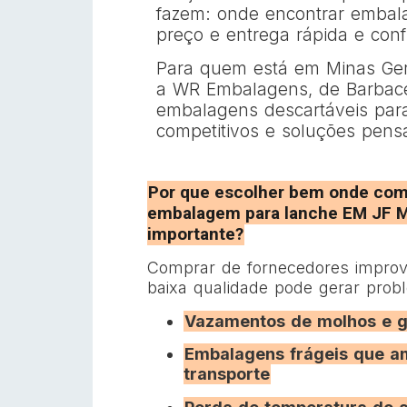
fazem: onde encontrar embal
preço e entrega rápida e conf
Para quem está em Minas Gerai
a WR Embalagens, de Barbace
embalagens descartáveis para 
competitivos e soluções pens
Por que escolher bem onde com
embalagem para lanche EM JF M
importante?
Comprar de fornecedores improv
baixa qualidade pode gerar pro
Vazamentos de molhos e 
Embalagens frágeis que 
transporte