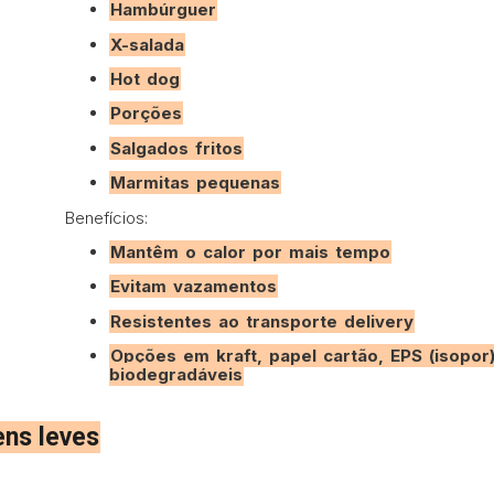
Hambúrguer
X-salada
Hot dog
Porções
Salgados fritos
Marmitas pequenas
Benefícios:
Mantêm o calor por mais tempo
Evitam vazamentos
Resistentes ao transporte delivery
Opções em kraft, papel cartão, EPS (isopor
biodegradáveis
ens leves