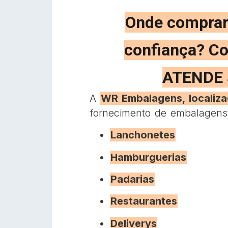
Onde comprar
confiança? C
ATENDE 
A
WR Embalagens, localiz
fornecimento de embalagens 
Lanchonetes
Hamburguerias
Padarias
Restaurantes
Deliverys