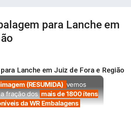
alagem para Lanche em
ião
ara Lanche em Juiz de Fora e Região
imagem (RESUMIDA)
vemos
a fração dos
mais de 1800 ítens
oníveis da WR Embalagens