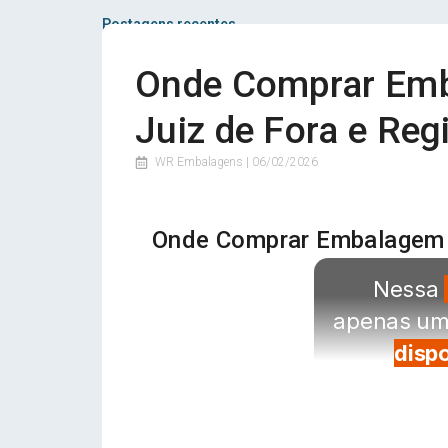
Postagens recentes
Onde Comprar Emb
Juiz de Fora e Reg
WR Embalagens |
06/02/2026
Onde Comprar Embalagem p
Nessa
apenas um
disp