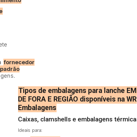
alimento
e
ete
m
fornecedor
 padrão
gens.
Tipos de embalagens para lanche EM
DE FORA E REGIÃO disponíveis na WR
Embalagens
Caixas, clamshells e embalagens térmica
Ideais para: