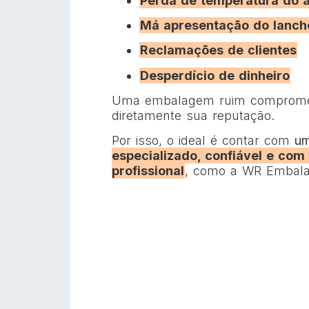
Perda de temperatura do 
Má apresentação do lanch
Reclamações de clientes
Desperdício de dinheiro
Uma embalagem ruim comprom
diretamente sua reputação.
Por isso, o ideal é contar com
u
especializado, confiável e com
profissional
, como a WR Embala