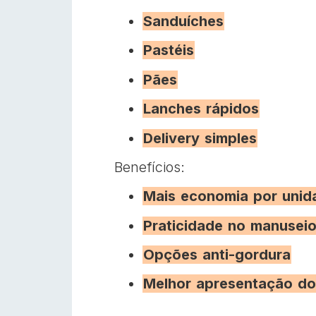
Sanduíches
Pastéis
Pães
Lanches rápidos
Delivery simples
Benefícios:
Mais economia por unid
Praticidade no manusei
Opções anti-gordura
Melhor apresentação do