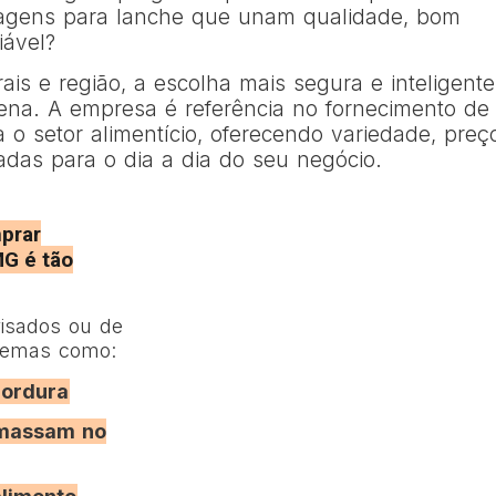
agens para lanche que unam qualidade, bom
iável?
s e região, a escolha mais segura e inteligente
na. A empresa é referência no fornecimento de
o setor alimentício, oferecendo variedade, preç
adas para o dia a dia do seu negócio.
prar
G é tão
isados ou de
blemas como:
gordura
amassam no